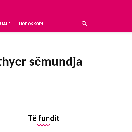
UALE
HOROSKOPI
ikthyer sëmundja
Të fundit