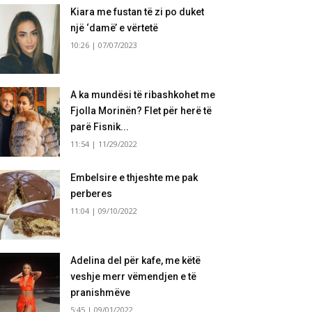
Kiara me fustan të zi po duket
një ‘damë’ e vërtetë
10:26 | 07/07/2023
A ka mundësi të ribashkohet me
Fjolla Morinën? Flet për herë të
parë Fisnik...
11:54 | 11/29/2022
Embelsire e thjeshte me pak
perberes
11:04 | 09/10/2022
Adelina del për kafe, me këtë
veshje merr vëmendjen e të
pranishmëve
5:45 | 09/01/2022