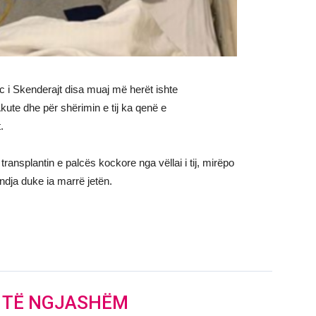
ec i Skenderajt disa muaj më herët ishte
te dhe për shërimin e tij ka qenë e
.
 transplantin e palcës kockore nga vëllai i tij, mirëpo
undja duke ia marrë jetën.
J TË NGJASHËM