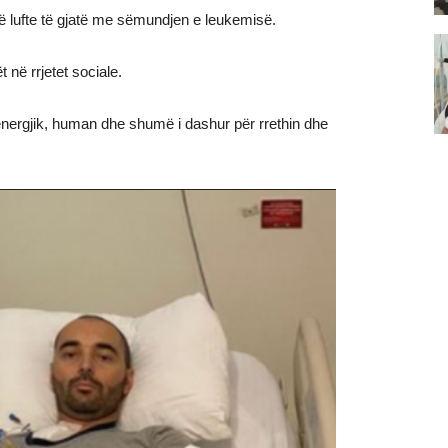
 një lufte të gjatë me sëmundjen e leukemisë.
t në rrjetet sociale.
 energjik, human dhe shumë i dashur për rrethin dhe