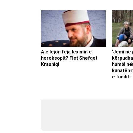
A e lejon feja leximin e
‘Jemi në 
horoksopit? Flet Shefqet
kërpudha’
Krasniqi
humbi nën
kunatën n
e fundit…