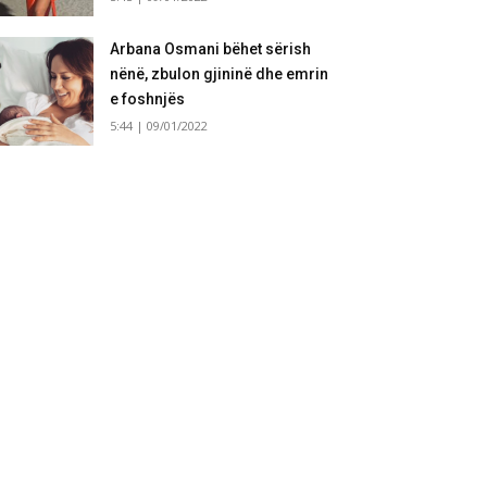
Arbana Osmani bëhet sërish
nënë, zbulon gjininë dhe emrin
e foshnjës
5:44 | 09/01/2022