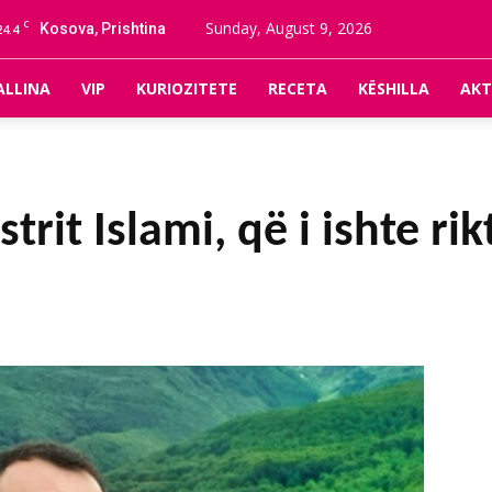
C
Sunday, August 9, 2026
Kosova, Prishtina
24.4
ALLINA
VIP
KURIOZITETE
RECETA
KËSHILLA
AKT
strit Islami, që i ishte r