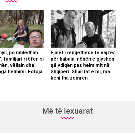
pyll, po mbledhim
Fjalët rrënqethëse të vajzës
, familjari rrëfen si
për babain, nënën e gjyshen
ën, vëllain dhe
që vdiqën pas helmimit në
ga helmimi. Fotoja
Shqipëri: Shpirtat e mi, ma
keni tha zemrën
Më të lexuarat