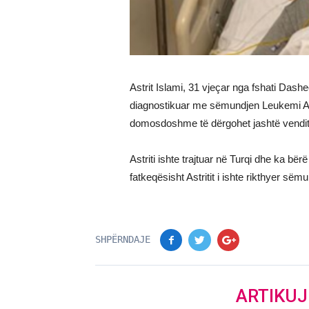
Astrit Islami, 31 vjeçar nga fshati Dash
diagnostikuar me sëmundjen Leukemi Aku
domosdoshme të dërgohet jashtë vendit
Astriti ishte trajtuar në Turqi dhe ka bërë
fatkeqësisht Astritit i ishte rikthyer sëm
SHPËRNDAJE
ARTIKU