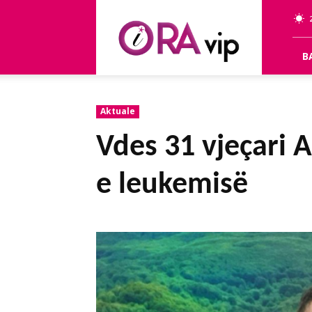
OraVip
B
Aktuale
Vdes 31 vjeçari A
e leukemisë