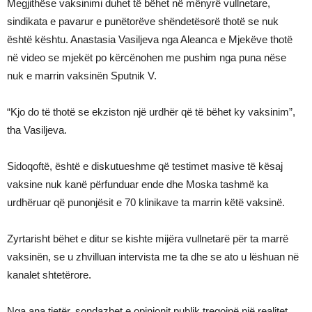
Megjithëse vaksinimi duhet të bëhet në mënyrë vullnetare,
sindikata e pavarur e punëtorëve shëndetësorë thotë se nuk
është kështu. Anastasia Vasiljeva nga Aleanca e Mjekëve thotë
në video se mjekët po kërcënohen me pushim nga puna nëse
nuk e marrin vaksinën Sputnik V.
“Kjo do të thotë se ekziston një urdhër që të bëhet ky vaksinim”,
tha Vasiljeva.
Sidoqoftë, është e diskutueshme që testimet masive të kësaj
vaksine nuk kanë përfunduar ende dhe Moska tashmë ka
urdhëruar që punonjësit e 70 klinikave ta marrin këtë vaksinë.
Zyrtarisht bëhet e ditur se kishte mijëra vullnetarë për ta marrë
vaksinën, se u zhvilluan intervista me ta dhe se ato u lëshuan në
kanalet shtetërore.
Nga ana tjetër, sondazhet e opinionit publik tregojnë një realitet