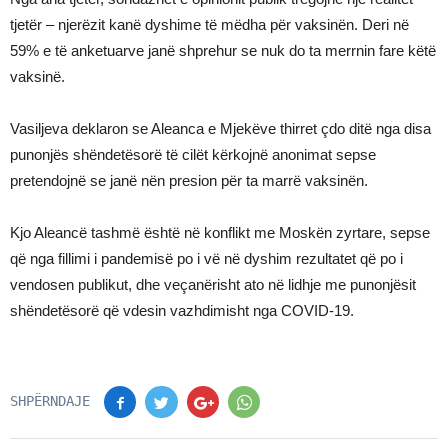
tjetër – njerëzit kanë dyshime të mëdha për vaksinën. Deri në
59% e të anketuarve janë shprehur se nuk do ta merrnin fare këtë
vaksinë.
Vasiljeva deklaron se Aleanca e Mjekëve thirret çdo ditë nga disa
punonjës shëndetësorë të cilët kërkojnë anonimat sepse
pretendojnë se janë nën presion për ta marrë vaksinën.
Kjo Aleancë tashmë është në konflikt me Moskën zyrtare, sepse
që nga fillimi i pandemisë po i vë në dyshim rezultatet që po i
vendosen publikut, dhe veçanërisht ato në lidhje me punonjësit
shëndetësorë që vdesin vazhdimisht nga COVID-19.
SHPËRNDAJE