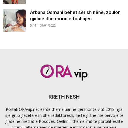
Arbana Osmani bëhet sërish nënë, zbulon
gjininë dhe emrin e foshnjës
5:44 | 09/01/2022
RRETH NESH
Portali ORAvip.net është themeluar në qershor të vitit 2018 nga
një grup gazetarësh dhe redaktorësh, që të gjithë me përvojë të
gjatë në mediat e Kosovës. Qëllimi i themelimit të portalit është
ofrimi i alternativës në marrjen e informatave në mënyrë