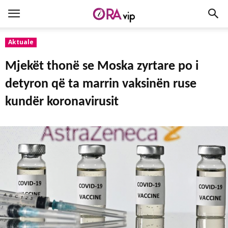
Aktuale
Mjekët thonë se Moska zyrtare po i
detyron që ta marrin vaksinën ruse
kundër koronavirusit