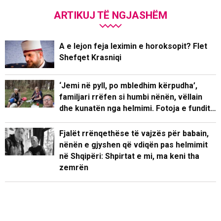
ARTIKUJ TË NGJASHËM
A e lejon feja leximin e horoksopit? Flet
Shefqet Krasniqi
‘Jemi në pyll, po mbledhim kërpudha’,
familjari rrëfen si humbi nënën, vëllain
dhe kunatën nga helmimi. Fotoja e fundit…
Fjalët rrënqethëse të vajzës për babain,
nënën e gjyshen që vdiqën pas helmimit
në Shqipëri: Shpirtat e mi, ma keni tha
zemrën