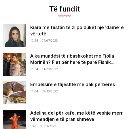
Të fundit
Kiara me fustan të zi po duket një ‘damë’ e
vërtetë
10:26 | 07/07/2023
A ka mundësi të ribashkohet me Fjolla
Morinën? Flet për herë të parë Fisnik...
11:54 | 11/29/2022
Embelsire e thjeshte me pak perberes
11:04 | 09/10/2022
Adelina del për kafe, me këtë veshje merr
vëmendjen e të pranishmëve
5:45 | 09/01/2022