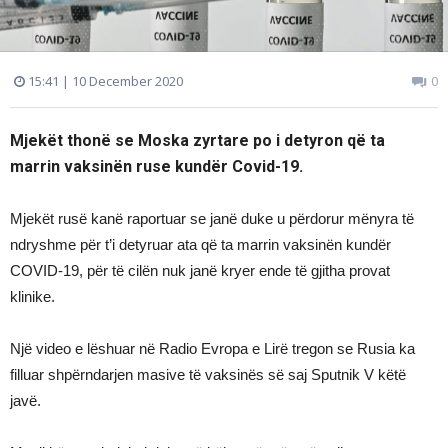
15:41 | 10 December 2020
0
Mjekët thonë se Moska zyrtare po i detyron që ta
marrin vaksinën ruse kundër Covid-19.
Mjekët rusë kanë raportuar se janë duke u përdorur mënyra të
ndryshme për t’i detyruar ata që ta marrin vaksinën kundër
COVID-19, për të cilën nuk janë kryer ende të gjitha provat
klinike.
Një video e lëshuar në Radio Evropa e Lirë tregon se Rusia ka
filluar shpërndarjen masive të vaksinës së saj Sputnik V këtë
javë.