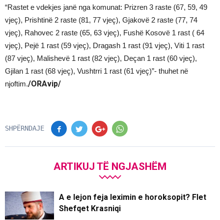
“Rastet e vdekjes janë nga komunat: Prizren 3 raste (67, 59, 49
vjeç), Prishtinë 2 raste (81, 77 vjeç), Gjakovë 2 raste (77, 74
vjeç), Rahovec 2 raste (65, 63 vjeç), Fushë Kosovë 1 rast ( 64
vjeç), Pejë 1 rast (59 vjeç), Dragash 1 rast (91 vjeç), Viti 1 rast
(87 vjeç), Malishevë 1 rast (82 vjeç), Deçan 1 rast (60 vjeç),
Gjilan 1 rast (68 vjeç), Vushtrri 1 rast (61 vjeç)”- thuhet në
/ORAvip/
njoftim.
SHPËRNDAJE
ARTIKUJ TË NGJASHËM
A e lejon feja leximin e horoksopit? Flet
Shefqet Krasniqi