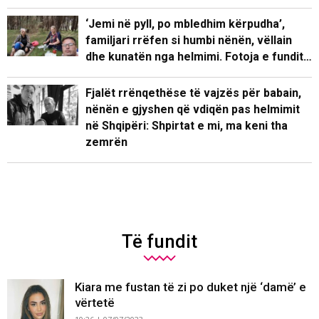
‘Jemi në pyll, po mbledhim kërpudha’,
familjari rrëfen si humbi nënën, vëllain
dhe kunatën nga helmimi. Fotoja e fundit…
Fjalët rrënqethëse të vajzës për babain,
nënën e gjyshen që vdiqën pas helmimit
në Shqipëri: Shpirtat e mi, ma keni tha
zemrën
Të fundit
Kiara me fustan të zi po duket një ‘damë’ e
vërtetë