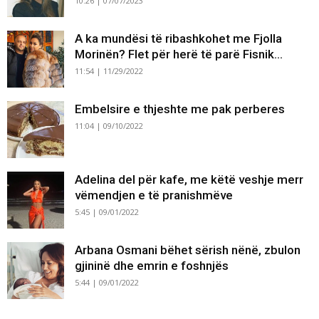
10:26 | 07/07/2023
A ka mundësi të ribashkohet me Fjolla
Morinën? Flet për herë të parë Fisnik...
11:54 | 11/29/2022
Embelsire e thjeshte me pak perberes
11:04 | 09/10/2022
Adelina del për kafe, me këtë veshje merr
vëmendjen e të pranishmëve
5:45 | 09/01/2022
Arbana Osmani bëhet sërish nënë, zbulon
gjininë dhe emrin e foshnjës
5:44 | 09/01/2022