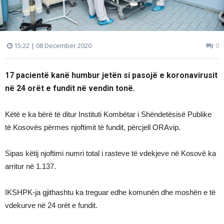
15:22 | 08 December 2020
0
17 pacientë kanë humbur jetën si pasojë e koronavirusit
në 24 orët e fundit në vendin tonë.
Këtë e ka bërë të ditur Instituti Kombëtar i Shëndetësisë Publike
të Kosovës përmes njoftimit të fundit, përcjell ORAvip.
Sipas këtij njoftimi numri total i rasteve të vdekjeve në Kosovë ka
arritur në 1.137.
IKSHPK-ja gjithashtu ka treguar edhe komunën dhe moshën e të
vdekurve në 24 orët e fundit.