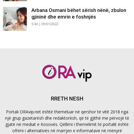
Arbana Osmani bëhet sërish nënë, zbulon
gjininë dhe emrin e foshnjës
5:44 | 09/01/2022
RRETH NESH
Portali ORAvip.net është themeluar në qershor të vitit 2018 nga
një grup gazetarësh dhe redaktorësh, që të gjithë me përvojë të
gjatë në mediat e Kosovës. Qëllimi i themelimit të portalit është
ofrimi i alternativës në marrjen e informatave në mënyrë