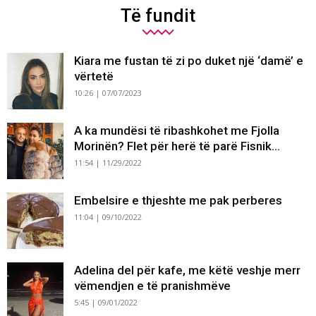
Të fundit
Kiara me fustan të zi po duket një ‘damë’ e
vërtetë
10:26 | 07/07/2023
A ka mundësi të ribashkohet me Fjolla
Morinën? Flet për herë të parë Fisnik...
11:54 | 11/29/2022
Embelsire e thjeshte me pak perberes
11:04 | 09/10/2022
Adelina del për kafe, me këtë veshje merr
vëmendjen e të pranishmëve
5:45 | 09/01/2022