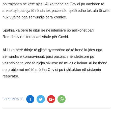
po trajtohen në këtë njësi. Ai ka thënë se Covidi po vazhdon të
shkaktojë pasoja të rënda tek pacientët, qoftë edhe tek ata të cilët
nuk vuajnë nga sëmundje tjera kronike.
Spahija ka bërë të ditur se në intensivë po aplikohet bari
Remdesivir si terapi antivirale për Covid.
Ai iu ka bërë thirrje të gjithë qytetarëve që të kenë kujdes nga
sëmundja e koronavirusit, pasi pasojat shëndetësore po
vazhdojnë të jenë të njëjta sikurse në muajt e kaluar. Ai ka thënë
se problemet më të mëdha Covidi po i shkakton në sistemin
respirator.
SHPËRNDAJE