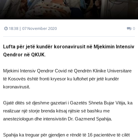
18:38 | 07 November 2020
0
Lufta për jetë kundër koronavirusit në Mjekimin Intensiv
Qendror në QKUK.
Mjekimi Intensiv Qendror Covid në Qendrën Klinike Universitare
të Kosovës është fronti kryesor ku luftohet për jetë kundër
koronavirusit.
Gjatë ditës së djeshme gazetari i Gazetës Shneta Bujar Vitija, ka
realizuar një storje brenda kësaj njësie së bashku me
anesteziologun dhe intensivistin Dr. Gazmend Spahija.
Spahija ka treguar për gjendjen e rëndë të 16 pacientëve të cilët