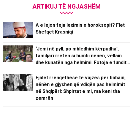
ARTIKUJ TË NGJASHËM
A e lejon feja leximin e horoksopit? Flet
Shefqet Krasniqi
‘Jemi në pyll, po mbledhim kërpudha’,
familjari rrëfen si humbi nënën, vëllain
dhe kunatën nga helmimi. Fotoja e fundit…
Fjalët rrënqethëse të vajzës për babain,
nënën e gjyshen që vdiqën pas helmimit
në Shqipëri: Shpirtat e mi, ma keni tha
zemrën