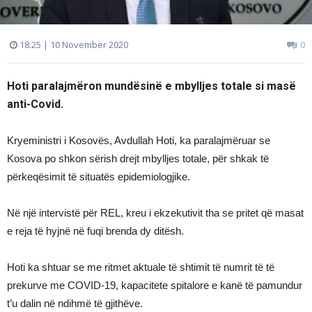
18:25 | 10 November 2020
0
Hoti paralajmëron mundësinë e mbylljes totale si masë
anti-Covid.
Kryeministri i Kosovës, Avdullah Hoti, ka paralajmëruar se
Kosova po shkon sërish drejt mbylljes totale, për shkak të
përkeqësimit të situatës epidemiologjike.
Në një intervistë për REL, kreu i ekzekutivit tha se pritet që masat
e reja të hyjnë në fuqi brenda dy ditësh.
Hoti ka shtuar se me ritmet aktuale të shtimit të numrit të të
prekurve me COVID-19, kapacitete spitalore e kanë të pamundur
t’u dalin në ndihmë të gjithëve.