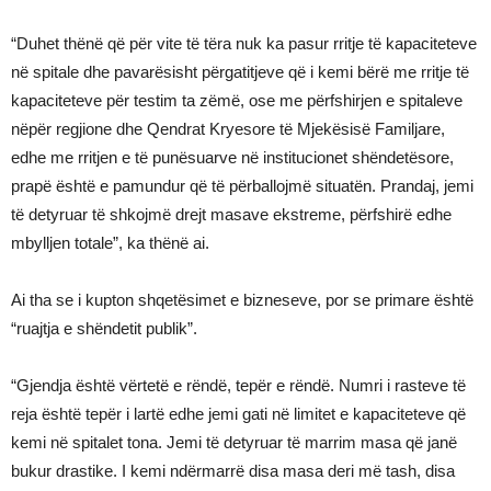
“Duhet thënë që për vite të tëra nuk ka pasur rritje të kapaciteteve
në spitale dhe pavarësisht përgatitjeve që i kemi bërë me rritje të
kapaciteteve për testim ta zëmë, ose me përfshirjen e spitaleve
nëpër regjione dhe Qendrat Kryesore të Mjekësisë Familjare,
edhe me rritjen e të punësuarve në institucionet shëndetësore,
prapë është e pamundur që të përballojmë situatën. Prandaj, jemi
të detyruar të shkojmë drejt masave ekstreme, përfshirë edhe
mbylljen totale”, ka thënë ai.
Ai tha se i kupton shqetësimet e bizneseve, por se primare është
“ruajtja e shëndetit publik”.
“Gjendja është vërtetë e rëndë, tepër e rëndë. Numri i rasteve të
reja është tepër i lartë edhe jemi gati në limitet e kapaciteteve që
kemi në spitalet tona. Jemi të detyruar të marrim masa që janë
bukur drastike. I kemi ndërmarrë disa masa deri më tash, disa