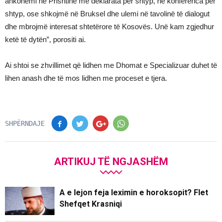
ankohemi në Prishtinë me deklarata për shtyp, në konferenca për
shtyp, ose shkojmë në Bruksel dhe ulemi në tavolinë të dialogut
dhe mbrojmë interesat shtetërore të Kosovës. Unë kam zgjedhur
ketë të dytën”, porositi ai.
Ai shtoi se zhvillimet që lidhen me Dhomat e Specializuar duhet të
lihen anash dhe të mos lidhen me proceset e tjera.
SHPËRNDAJE
ARTIKUJ TË NGJASHËM
A e lejon feja leximin e horoksopit? Flet
Shefqet Krasniqi