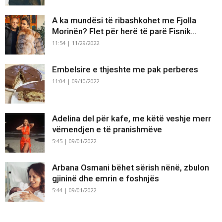
A ka mundësi të ribashkohet me Fjolla
Morinën? Flet për herë të parë Fisnik...
11:54 | 11/29/2022
Embelsire e thjeshte me pak perberes
11:04 | 09/10/2022
Adelina del për kafe, me këtë veshje merr
vëmendjen e të pranishmëve
5:45 | 09/01/2022
Arbana Osmani bëhet sërish nënë, zbulon
gjininë dhe emrin e foshnjës
5:44 | 09/01/2022