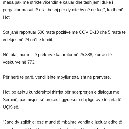
masa pak më strikte vikendin e kaluar dhe tash jemi duke i
përgatitur masat të cilat besoj për dy ditë hyjnë në fuqi”, ka thënë
Hoti.
Sot janë raportuar 596 raste pozitive me COVID-19 dhe 5 raste të
vdekjes në 24 orët e fundit.
Në total, numri i të prekurve ka arritur në 25.388, kurse i të
vdekurve në 773.
Për herë të parë, vendi ishte mbyllur totalisht në pranverë.
Hoti po ashtu kundërshtoi thirrjet për ndërprerjen e dialogut me
Serbinë, pas nisjes së procesit gjyqësor ndaj figurave të larta të
UÇK-së.
“Janë dy zgjidhje: ose mund të mbajmë vendin e izoluar edhe të