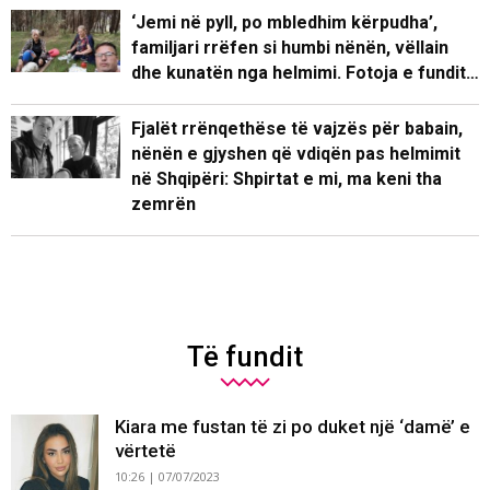
‘Jemi në pyll, po mbledhim kërpudha’,
familjari rrëfen si humbi nënën, vëllain
dhe kunatën nga helmimi. Fotoja e fundit…
Fjalët rrënqethëse të vajzës për babain,
nënën e gjyshen që vdiqën pas helmimit
në Shqipëri: Shpirtat e mi, ma keni tha
zemrën
Të fundit
Kiara me fustan të zi po duket një ‘damë’ e
vërtetë
10:26 | 07/07/2023