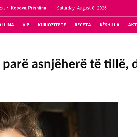
C
Saturday, August 8, 2026
Kosova, Prishtina
20.5
ALLINA
VIP
KURIOZITETE
RECETA
KËSHILLA
AKT
 parë asnjëherë të tillë, 