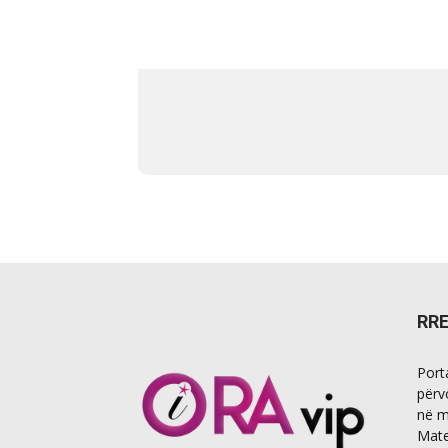
RR
Port
përv
në m
Mate