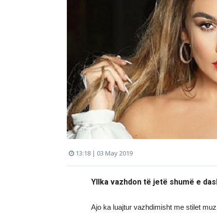
13:18 | 03 May 2019
Yllka vazhdon të jetë shumë e das
Ajo ka luajtur vazhdimisht me stilet mu