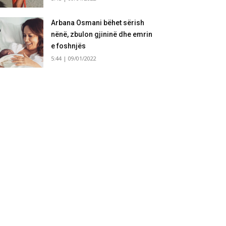
Arbana Osmani bëhet sërish
nënë, zbulon gjininë dhe emrin
e foshnjës
5:44 | 09/01/2022