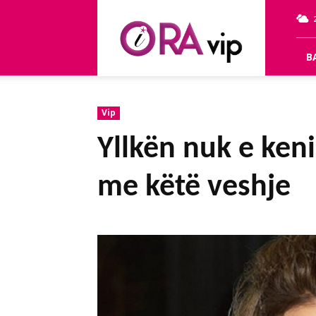
OraVip
B
Vip
Yllkën nuk e keni
me këtë veshje