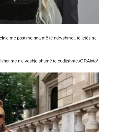
sociale me postime nga më të ndryshmet, të jetës së
ën shihet me një veshje shumë të ҫuditshme./ORAinfo/