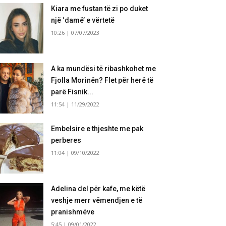
Kiara me fustan të zi po duket
një ‘damë’ e vërtetë
10:26 | 07/07/2023
A ka mundësi të ribashkohet me
Fjolla Morinën? Flet për herë të
parë Fisnik...
11:54 | 11/29/2022
Embelsire e thjeshte me pak
perberes
11:04 | 09/10/2022
Adelina del për kafe, me këtë
veshje merr vëmendjen e të
pranishmëve
5:45 | 09/01/2022