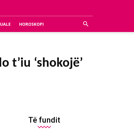
UALE
HOROSKOPI
do t’iu ‘shokojë’
Të fundit