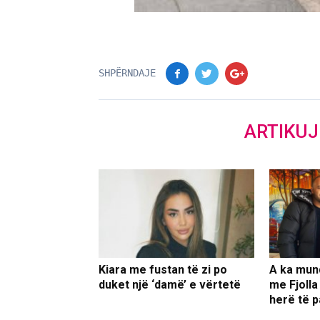
SHPËRNDAJE
ARTIKU
Kiara me fustan të zi po
A ka mun
duket një ‘damë’ e vërtetë
me Fjolla
herë të p