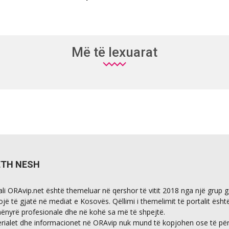
Më të lexuarat
ETH NESH
ali ORAvip.net është themeluar në qershor të vitit 2018 nga një grup 
ojë të gjatë në mediat e Kosovës. Qëllimi i themelimit të portalit ësht
ënyrë profesionale dhe në kohë sa më të shpejtë.
rialet dhe informacionet në ORAvip nuk mund të kopjohen ose të përdo