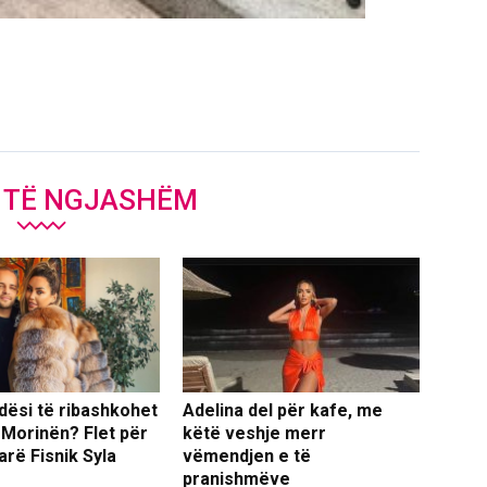
J TË NGJASHËM
dësi të ribashkohet
Adelina del për kafe, me
 Morinën? Flet për
këtë veshje merr
arë Fisnik Syla
vëmendjen e të
pranishmëve