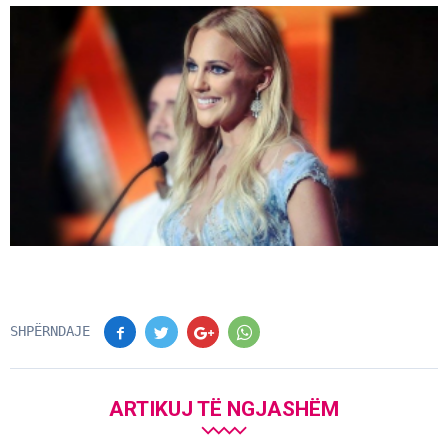
SHPËRNDAJE
ARTIKUJ TË NGJASHËM