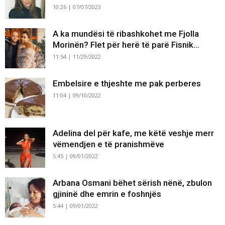
10:26 | 07/07/2023
A ka mundësi të ribashkohet me Fjolla
Morinën? Flet për herë të parë Fisnik...
11:54 | 11/29/2022
Embelsire e thjeshte me pak perberes
11:04 | 09/10/2022
Adelina del për kafe, me këtë veshje merr
vëmendjen e të pranishmëve
5:45 | 09/01/2022
Arbana Osmani bëhet sërish nënë, zbulon
gjininë dhe emrin e foshnjës
5:44 | 09/01/2022