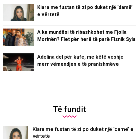
Kiara me fustan të zi po duket një ‘damë’
e vërtetë
A ka mundësi të ribashkohet me Fjolla
Morinën? Flet për herë të parë Fisnik Syla
Adelina del për kafe, me këtë veshje
merr vëmendjen e të pranishmëve
Të fundit
Kiara me fustan të zi po duket një ‘damë’ e
vërtetë