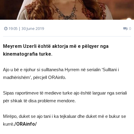
19:05 | 30 June 2019
0
Meyrem Uzerli është aktorja më e pëlqyer nga
kinematografia turke.
Ajo u bë e njohur si sulltanesha Hyrrem në serialin ‘Sulltani i
madhërishëm’, përcjell ORAinfo.
Sipas raportimeve të medieve turke ajo është larguar nga seriali
për shkak të disa probleme mendore.
Mirëpo, duket se ajo tani i ka tejkaluar dhe duket më e bukur se
/ORAinfo/
kurrë.