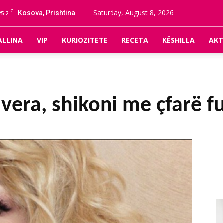
C
Saturday, August 8, 2026
Kosova, Prishtina
25.2
ALLINA
VIP
KURIOZITETE
RECETA
KËSHILLA
AKT
ë vera, shikoni me çfarë f