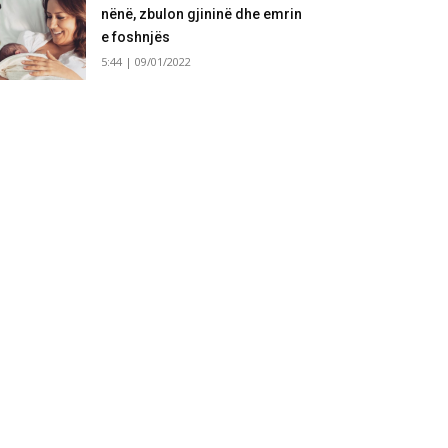
nënë, zbulon gjininë dhe emrin
e foshnjës
5:44 | 09/01/2022