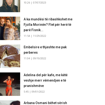
10:26 | 07/07/2023
A ka mundësi të ribashkohet me
Fjolla Morinën? Flet për herë të
parë Fisnik...
11:54 | 11/29/2022
Embelsire e thjeshte me pak
perberes
11:04 | 09/10/2022
Adelina del për kafe, me këtë
veshje merr vëmendjen e të
pranishmëve
5:45 | 09/01/2022
Arbana Osmani bëhet sërish