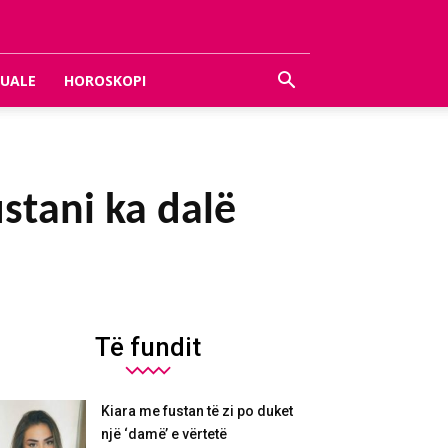
UALE
HOROSKOPI
ustani ka dalë
Të fundit
Kiara me fustan të zi po duket
një ‘damë’ e vërtetë