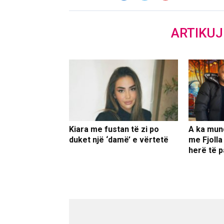
ARTIKU
Kiara me fustan të zi po
A ka mun
duket një ‘damë’ e vërtetë
me Fjolla
herë të p