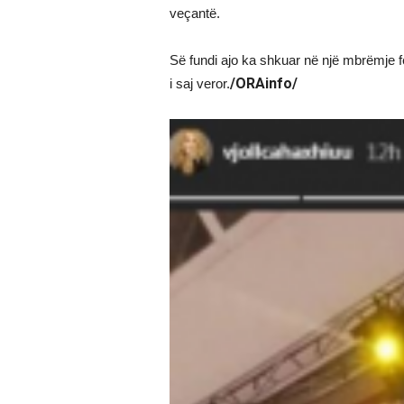
veçantë.
Së fundi ajo ka shkuar në një mbrëmje f
/ORAinfo/
i saj veror.