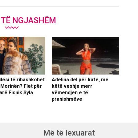
J TË NGJASHËM
dësi të ribashkohet
Adelina del për kafe, me
 Morinën? Flet për
këtë veshje merr
arë Fisnik Syla
vëmendjen e të
pranishmëve
Më të lexuarat