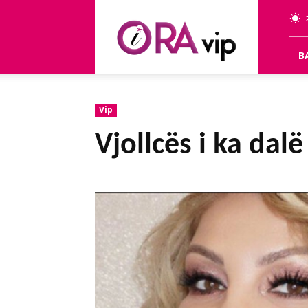
OraVip
B
Vip
Vjollcës i ka dal