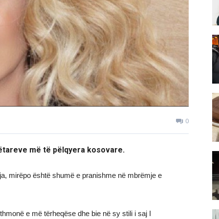
0
gëtareve më të pëlqyera kosovare.
eja, mirëpo është shumë e pranishme në mbrëmje e
.
thmonë e më tërheqëse dhe bie në sy stili i saj I