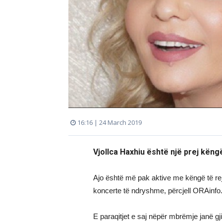
16:16 | 24 March 2019
Vjollca Haxhiu është një prej kën
Ajo është më pak aktive me këngë të r
koncerte të ndryshme, përcjell ORAinfo
E paraqitjet e saj nëpër mbrëmje janë gji