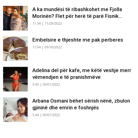
A ka mundësi të ribashkohet me Fjolla
Morinën? Flet për herë të parë Fisnik...
11:54 | 11/29/2022
Embelsire e thjeshte me pak perberes
11:04 | 09/10/2022
Adelina del për kafe, me këtë veshje merr
vëmendjen e të pranishmëve
5:45 | 09/01/2022
Arbana Osmani bëhet sërish nënë, zbulon
gjininë dhe emrin e foshnjës
5:44 | 09/01/2022