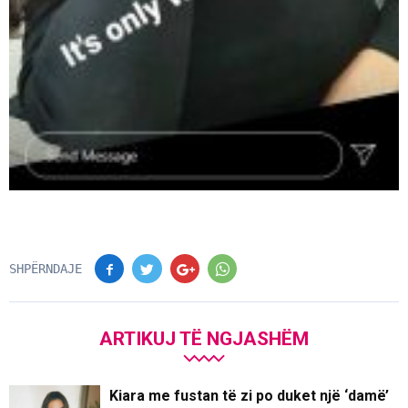
SHPËRNDAJE
ARTIKUJ TË NGJASHËM
Kiara me fustan të zi po duket një ‘damë’