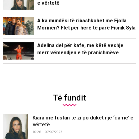
e vërtetë
A ka mundësi të ribashkohet me Fjolla
Morinën? Flet për herë të parë Fisnik Syla
Adelina del për kafe, me këtë veshje
merr vëmendjen e të pranishmëve
Të fundit
Kiara me fustan të zi po duket një ‘damë’ e
vërtetë
10:26 | 07/07/2023