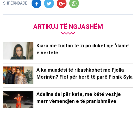
SHPËRNDAJE
ARTIKUJ TË NGJASHËM
Kiara me fustan të zi po duket një ‘damë’
e vërtetë
A ka mundësi të ribashkohet me Fjolla
Morinën? Flet për herë të parë Fisnik Syla
Adelina del për kafe, me këtë veshje
merr vëmendjen e të pranishmëve