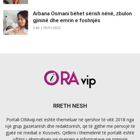
Arbana Osmani bëhet sërish nënë, zbulon
gjininë dhe emrin e foshnjës
5:44 | 09/01/2022
RRETH NESH
Portali ORAvip.net është themeluar në qershor të vitit 2018 nga
një grup gazetarësh dhe redaktorësh, që të gjithë me përvojë të
gjatë në mediat e Kosovës. Qëllimi i themelimit të portalit është
ofrimi i alternativës në marrjen e informatave në mënyrë