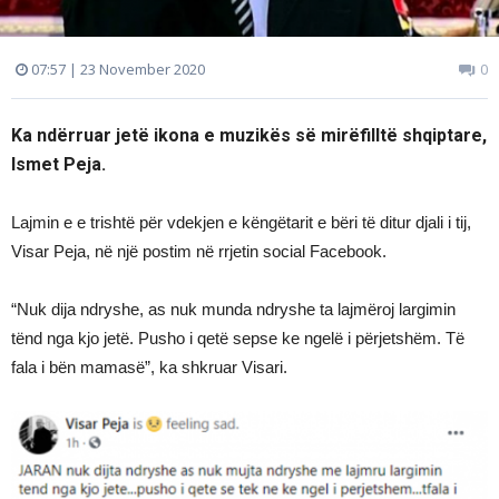
07:57 | 23 November 2020
0
Ka ndërruar jetë ikona e muzikës së mirëfilltë shqiptare,
Ismet Peja.
Lajmin e e trishtë për vdekjen e këngëtarit e bëri të ditur djali i tij,
Visar Peja, në një postim në rrjetin social Facebook.
“Nuk dija ndryshe, as nuk munda ndryshe ta lajmëroj largimin
tënd nga kjo jetë. Pusho i qetë sepse ke ngelë i përjetshëm. Të
fala i bën mamasë”, ka shkruar Visari.