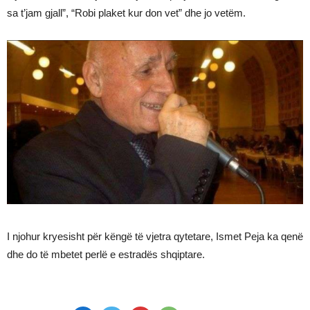
sa t’jam gjall”, “Robi plaket kur don vet” dhe jo vetëm.
I njohur kryesisht për këngë të vjetra qytetare, Ismet Peja ka qenë
dhe do të mbetet perlë e estradës shqiptare.