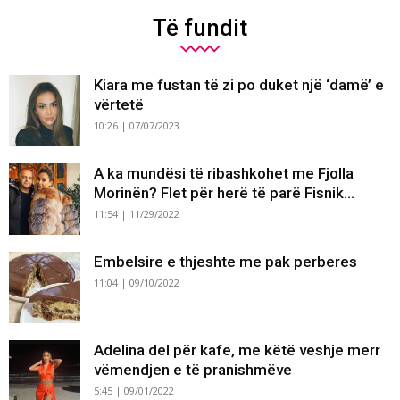
Të fundit
Kiara me fustan të zi po duket një ‘damë’ e
vërtetë
10:26 | 07/07/2023
A ka mundësi të ribashkohet me Fjolla
Morinën? Flet për herë të parë Fisnik...
11:54 | 11/29/2022
Embelsire e thjeshte me pak perberes
11:04 | 09/10/2022
Adelina del për kafe, me këtë veshje merr
vëmendjen e të pranishmëve
5:45 | 09/01/2022