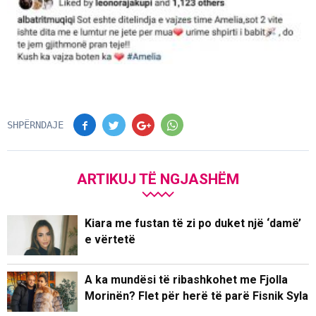
SHPËRNDAJE
ARTIKUJ TË NGJASHËM
Kiara me fustan të zi po duket një ‘damë’
e vërtetë
A ka mundësi të ribashkohet me Fjolla
Morinën? Flet për herë të parë Fisnik Syla