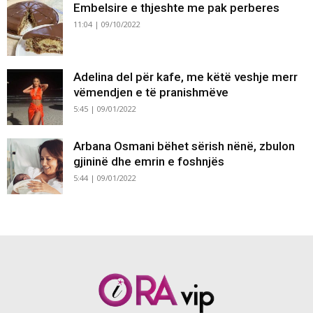
Embelsire e thjeshte me pak perberes
11:04 | 09/10/2022
Adelina del për kafe, me këtë veshje merr
vëmendjen e të pranishmëve
5:45 | 09/01/2022
Arbana Osmani bëhet sërish nënë, zbulon
gjininë dhe emrin e foshnjës
5:44 | 09/01/2022