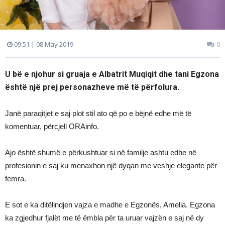
09:51 | 08 May 2019
0
U bë e njohur si gruaja e Albatrit Muqiqit dhe tani Egzona
është një prej personazheve më të përfolura.
Janë paraqitjet e saj plot stil ato që po e bëjnë edhe më të
komentuar, përcjell ORAinfo.
Ajo është shumë e përkushtuar si në familje ashtu edhe në
profesionin e saj ku menaxhon një dyqan me veshje elegante për
femra.
E sot e ka ditëlindjen vajza e madhe e Egzonës, Amelia. Egzona
ka zgjedhur fjalët me të ëmbla për ta uruar vajzën e saj në dy