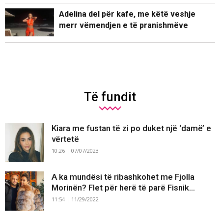
Adelina del për kafe, me këtë veshje
merr vëmendjen e të pranishmëve
Të fundit
Kiara me fustan të zi po duket një ‘damë’ e
vërtetë
10:26 | 07/07/2023
A ka mundësi të ribashkohet me Fjolla
Morinën? Flet për herë të parë Fisnik...
11:54 | 11/29/2022