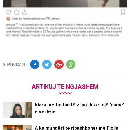
SHPËRNDAJE
ARTIKUJ TË NGJASHËM
Kiara me fustan të zi po duket një ‘damë’
e vërtetë
A ka mundësi të ribashkohet me Fjolla