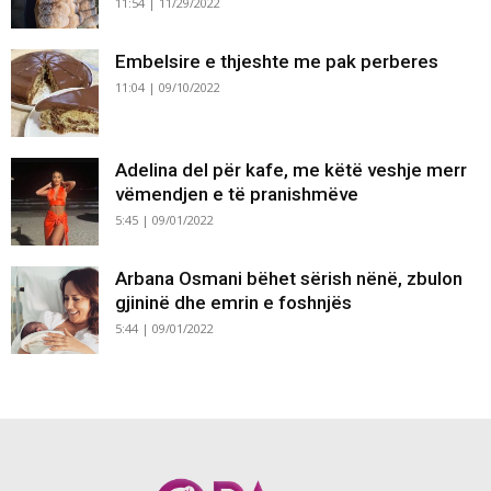
11:54 | 11/29/2022
Embelsire e thjeshte me pak perberes
11:04 | 09/10/2022
Adelina del për kafe, me këtë veshje merr
vëmendjen e të pranishmëve
5:45 | 09/01/2022
Arbana Osmani bëhet sërish nënë, zbulon
gjininë dhe emrin e foshnjës
5:44 | 09/01/2022