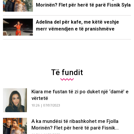
Morinën? Flet për herë të parë Fisnik Syla
Adelina del për kafe, me këtë veshje
merr vëmendjen e të pranishmëve
Të fundit
Kiara me fustan të zi po duket një ‘damë’ e
vërtetë
10:26 | 07/07/2023
A ka mundësi të ribashkohet me Fjolla
Morinën? Flet për herë të parë Fisnik...