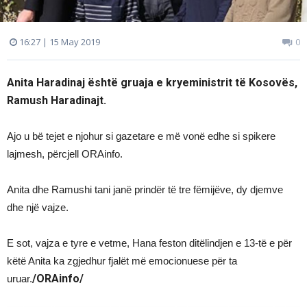
16:27 | 15 May 2019
0
Anita Haradinaj është gruaja e kryeministrit të Kosovës,
Ramush Haradinajt.
Ajo u bë tejet e njohur si gazetare e më vonë edhe si spikere
lajmesh, përcjell ORAinfo.
Anita dhe Ramushi tani janë prindër të tre fëmijëve, dy djemve
dhe një vajze.
E sot, vajza e tyre e vetme, Hana feston ditëlindjen e 13-të e për
këtë Anita ka zgjedhur fjalët më emocionuese për ta
/ORAinfo/
uruar.