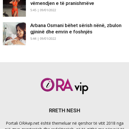
vëmendjen e të pranishmëve
5:45 | 09/01/2022
Arbana Osmani bëhet sërish nënë, zbulon
gjininë dhe emrin e foshnjës
5:44 | 09/01/2022
RRETH NESH
Portali ORAvip.net është themeluar në qershor të vitit 2018 nga