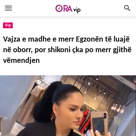
Vip
Vajza e madhe e merr Egzonën të luajë
në oborr, por shikoni çka po merr gjithë
vëmendjen