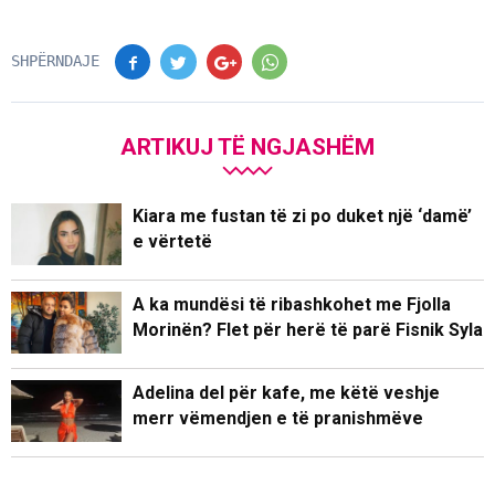
SHPËRNDAJE
ARTIKUJ TË NGJASHËM
Kiara me fustan të zi po duket një ‘damë’
e vërtetë
A ka mundësi të ribashkohet me Fjolla
Morinën? Flet për herë të parë Fisnik Syla
Adelina del për kafe, me këtë veshje
merr vëmendjen e të pranishmëve