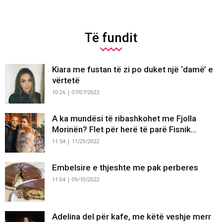
Të fundit
Kiara me fustan të zi po duket një ‘damë’ e
vërtetë
10:26 | 07/07/2023
A ka mundësi të ribashkohet me Fjolla
Morinën? Flet për herë të parë Fisnik...
11:54 | 11/29/2022
Embelsire e thjeshte me pak perberes
11:04 | 09/10/2022
Adelina del për kafe, me këtë veshje merr