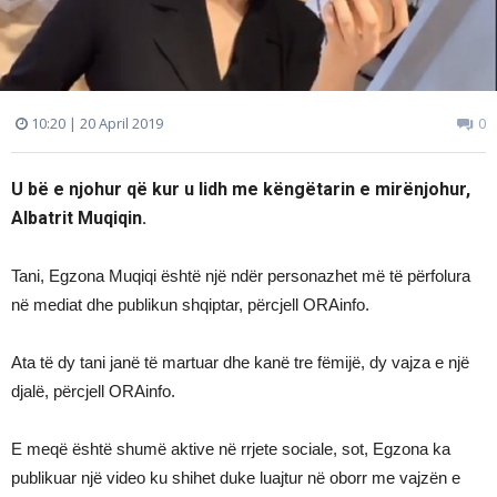
10:20 | 20 April 2019
0
U bë e njohur që kur u lidh me këngëtarin e mirënjohur,
Albatrit Muqiqin.
Tani, Egzona Muqiqi është një ndër personazhet më të përfolura
në mediat dhe publikun shqiptar, përcjell ORAinfo.
Ata të dy tani janë të martuar dhe kanë tre fëmijë, dy vajza e një
djalë, përcjell ORAinfo.
E meqë është shumë aktive në rrjete sociale, sot, Egzona ka
publikuar një video ku shihet duke luajtur në oborr me vajzën e