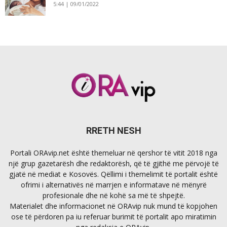
5:44 | 09/01/2022
RRETH NESH
Portali ORAvip.net është themeluar në qershor të vitit 2018 nga
një grup gazetarësh dhe redaktorësh, që të gjithë me përvojë të
gjatë në mediat e Kosovës. Qëllimi i themelimit të portalit është
ofrimi i alternativës në marrjen e informatave në mënyrë
profesionale dhe në kohë sa më të shpejtë.
Materialet dhe informacionet në ORAvip nuk mund të kopjohen
ose të përdoren pa iu referuar burimit të portalit apo miratimin