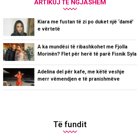
ARTIKUJ TË NGJASHËM
Kiara me fustan të zi po duket një ‘damë’
e vërtetë
A ka mundësi të ribashkohet me Fjolla
Morinën? Flet për herë të parë Fisnik Syla
Adelina del për kafe, me këtë veshje
merr vëmendjen e të pranishmëve
Të fundit