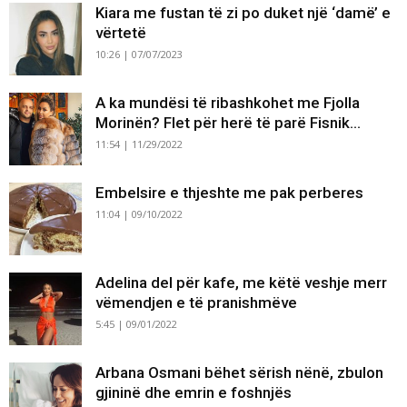
Kiara me fustan të zi po duket një ‘damë’ e
vërtetë
10:26 | 07/07/2023
A ka mundësi të ribashkohet me Fjolla
Morinën? Flet për herë të parë Fisnik...
11:54 | 11/29/2022
Embelsire e thjeshte me pak perberes
11:04 | 09/10/2022
Adelina del për kafe, me këtë veshje merr
vëmendjen e të pranishmëve
5:45 | 09/01/2022
Arbana Osmani bëhet sërish nënë, zbulon
gjininë dhe emrin e foshnjës