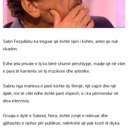
Sabri Fezjullahu ka treguar që është njeri i kohës, artist qe nuk
skadon.
Edhe jeta private e tij ka bërë shumë përshtypje, madje që në vitet
e para të karrierës së tij muzikore dhe artistike.
Sabriu nga martesa e parë kishte dy fëmijë, një vajzë dhe një
djalë, me të cilët edhe është parë shpesh, e i ka përmendur në
disa intervista.
Gruaja e dytë e Sabriut, Nera, është zonjë e nderuar dhe
gjithashtu e njohur për publikun, ndërkohë që pak kush di diçka