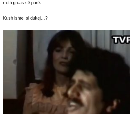
rreth gruas së parë.
Kush ishte, si dukej…?