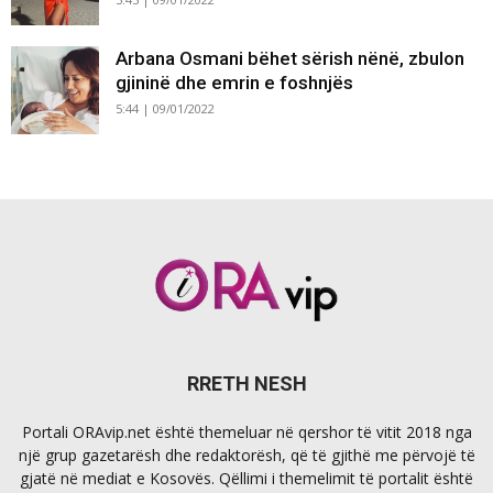
Arbana Osmani bëhet sërish nënë, zbulon
gjininë dhe emrin e foshnjës
5:44 | 09/01/2022
RRETH NESH
Portali ORAvip.net është themeluar në qershor të vitit 2018 nga
një grup gazetarësh dhe redaktorësh, që të gjithë me përvojë të
gjatë në mediat e Kosovës. Qëllimi i themelimit të portalit është