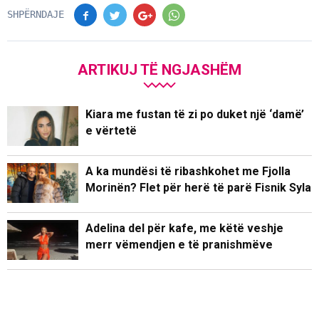
SHPËRNDAJE
ARTIKUJ TË NGJASHËM
Kiara me fustan të zi po duket një ‘damë’
e vërtetë
A ka mundësi të ribashkohet me Fjolla
Morinën? Flet për herë të parë Fisnik Syla
Adelina del për kafe, me këtë veshje
merr vëmendjen e të pranishmëve