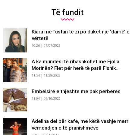
Të fundit
Kiara me fustan të zi po duket një ‘damë’ e
vërtetë
10:26 | 07/07/2023
A ka mundësi të ribashkohet me Fjolla
Morinën? Flet për herë të parë Fisnik...
11:54 | 11/29/2022
Embelsire e thjeshte me pak perberes
11:04 | 09/10/2022
Adelina del për kafe, me këtë veshje merr
vëmendjen e të pranishmëve
5:45 | 09/01/2022