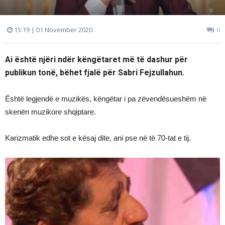
15:19 | 01 November 2020
0
Ai është njëri ndër këngëtaret më të dashur për
publikun tonë, bëhet fjalë për Sabri Fejzullahun.
Është legjendë e muzikës, këngëtar i pa zëvendësueshëm në
skenën muzikore shqiptare.
Karizmatik edhe sot e kësaj dite, ani pse në të 70-tat e tij.