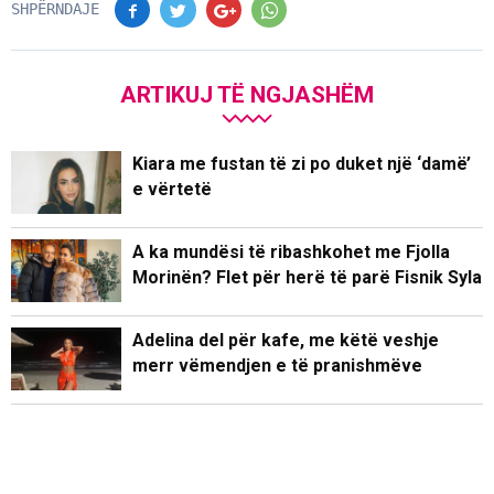
SHPËRNDAJE
ARTIKUJ TË NGJASHËM
Kiara me fustan të zi po duket një ‘damë’
e vërtetë
A ka mundësi të ribashkohet me Fjolla
Morinën? Flet për herë të parë Fisnik Syla
Adelina del për kafe, me këtë veshje
merr vëmendjen e të pranishmëve