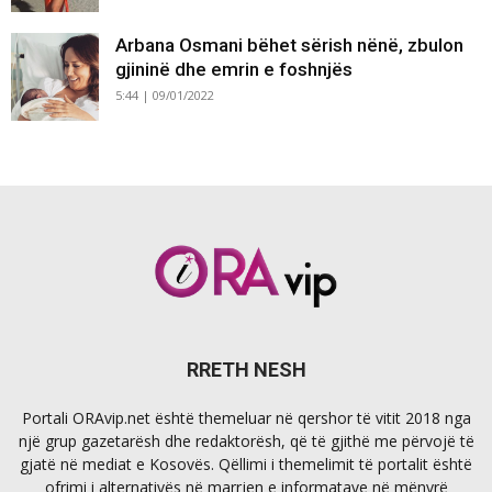
Arbana Osmani bëhet sërish nënë, zbulon
gjininë dhe emrin e foshnjës
5:44 | 09/01/2022
RRETH NESH
Portali ORAvip.net është themeluar në qershor të vitit 2018 nga
një grup gazetarësh dhe redaktorësh, që të gjithë me përvojë të
gjatë në mediat e Kosovës. Qëllimi i themelimit të portalit është
ofrimi i alternativës në marrjen e informatave në mënyrë