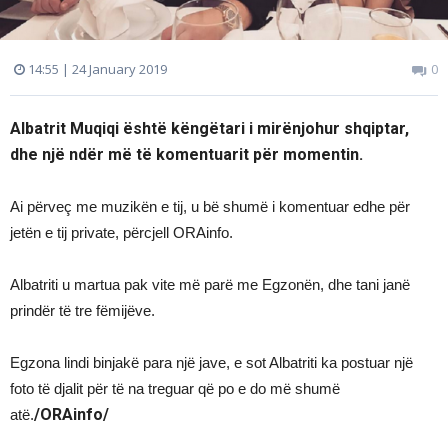
14:55 | 24 January 2019
0
Albatrit Muqiqi është këngëtari i mirënjohur shqiptar,
dhe një ndër më të komentuarit për momentin.
Ai përveç me muzikën e tij, u bë shumë i komentuar edhe për
jetën e tij private, përcjell ORAinfo.
Albatriti u martua pak vite më parë me Egzonën, dhe tani janë
prindër të tre fëmijëve.
Egzona lindi binjakë para një jave, e sot Albatriti ka postuar një
foto të djalit për të na treguar që po e do më shumë
/ORAinfo/
atë.