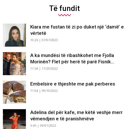
Të fundit
Kiara me fustan të zi po duket një ‘damë’ e
vërtetë
10:26 | 07/07/2023
A ka mundësi të ribashkohet me Fjolla
Morinën? Flet për herë të parë Fisnik...
11:54 | 11/29/2022
Embelsire e thjeshte me pak perberes
11:04 | 09/10/2022
Adelina del për kafe, me këtë veshje merr
vëmendjen e të pranishmëve
5:45 | 09/01/2022