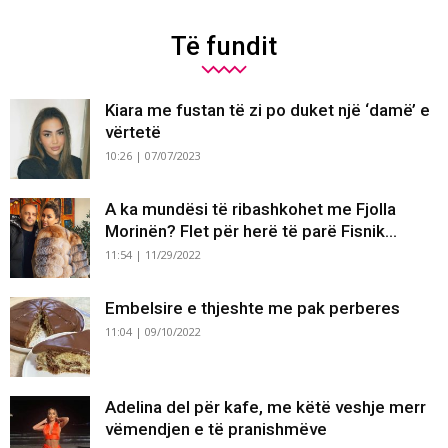
Të fundit
Kiara me fustan të zi po duket një ‘damë’ e
vërtetë
10:26 | 07/07/2023
A ka mundësi të ribashkohet me Fjolla
Morinën? Flet për herë të parë Fisnik...
11:54 | 11/29/2022
Embelsire e thjeshte me pak perberes
11:04 | 09/10/2022
Adelina del për kafe, me këtë veshje merr
vëmendjen e të pranishmëve