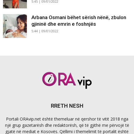
5:45 | 09/01/2022
Arbana Osmani bëhet sërish nënë, zbulon
gjininë dhe emrin e foshnjës
5:44 | 09/01/2022
RRETH NESH
Portali ORAvip.net është themeluar në qershor të vitit 2018 nga
një grup gazetarësh dhe redaktorësh, që të gjithë me përvojë të
gjatë në mediat e Kosovës. Qëllimi i themelimit të portalit është