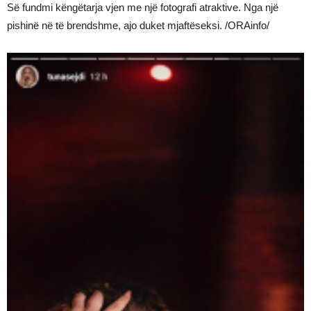
Së fundmi këngëtarja vjen me një fotografi atraktive. Nga një
pishinë në të brendshme, ajo duket mjaftëseksi. /ORAinfo/