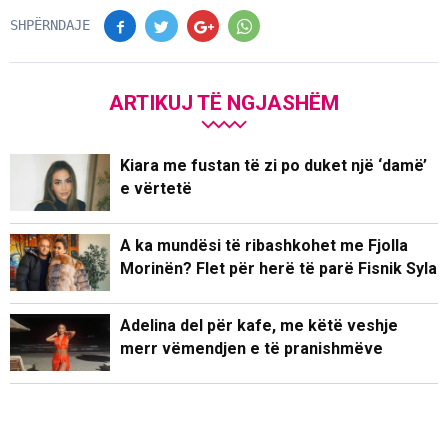
SHPËRNDAJE
ARTIKUJ TË NGJASHËM
Kiara me fustan të zi po duket një ‘damë’
e vërtetë
A ka mundësi të ribashkohet me Fjolla
Morinën? Flet për herë të parë Fisnik Syla
Adelina del për kafe, me këtë veshje
merr vëmendjen e të pranishmëve