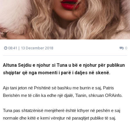
08:41 | 13 December 2018
0
Altuna Sejdiu e njohur si Tuna u bë e njohur për publikun
shqiptar që nga momenti i parë i daljes në skenë.
Ajo tani jeton në Prishtinë së bashku me burrin e saj, Patris
Berishën me të cilin ka edhe një djalë, Tianin, shkruan ORAinfo.
Tuna pas shtatzënisë menjëherë është kthyer në peshën e saj
normale dhe këtë e kemi vërejtur në paraqitjet publike të saj.