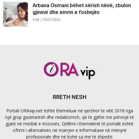
Arbana Osmani bëhet sërish nënë, zbulon
gjininë dhe emrin e foshnjës
5:44 | 09/01/2022
RRETH NESH
Portali ORAvip.net është themeluar në qershor të vitit 2018 nga
një grup gazetarësh dhe redaktorësh, që të gjithë me përvojë të
gjatë në mediat e Kosovës. Qëllimi i themelimit të portalit është
ofrimi i alternativës në marrjen e informatave në mënyrë
profesionale dhe në kohë sa më të shpejtë.