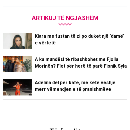
ARTIKUJ TË NGJASHËM
Kiara me fustan të zi po duket një ‘damë’
e vërtetë
A ka mundësi të ribashkohet me Fjolla
Morinën? Flet për herë të parë Fisnik Syla
Adelina del për kafe, me këtë veshje
merr vëmendjen e të pranishmëve