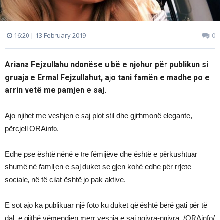
16:20 | 13 February 2019
0
Ariana Fejzullahu ndonëse u bë e njohur për publikun si
gruaja e Ermal Fejzullahut, ajo tani famën e madhe po e
arrin vetë me pamjen e saj.
Ajo njihet me veshjen e saj plot stil dhe gjithmonë elegante,
përcjell ORAinfo.
Edhe pse është nënë e tre fëmijëve dhe është e përkushtuar
shumë në familjen e saj duket se gjen kohë edhe për rrjete
sociale, në të cilat është jo pak aktive.
E sot ajo ka publikuar një foto ku duket që është bërë gati për të
dal, e gjithë vëmendjen merr veshja e saj ngjyra-ngjyra. /ORAinfo/