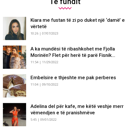
Të fundit
Kiara me fustan të zi po duket një ‘damë’ e
vërtetë
10:26 | 07/07/2023
A ka mundësi të ribashkohet me Fjolla
Morinën? Flet për herë të parë Fisnik...
11:54 | 11/29/2022
Embelsire e thjeshte me pak perberes
11:04 | 09/10/2022
Adelina del për kafe, me këtë veshje merr
vëmendjen e të pranishmëve
5:45 | 09/01/2022