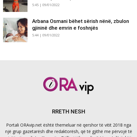
5:45 | 09/01/2022
Arbana Osmani bëhet sërish nënë, zbulon
gjininë dhe emrin e foshnjës
5:44 | 09/01/2022
RRETH NESH
Portali ORAvip.net është themeluar në qershor të vitit 2018 nga
një grup gazetarësh dhe redaktorësh, që të gjithë me përvojë të