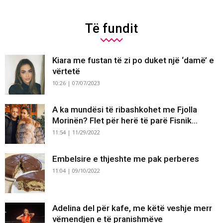
Të fundit
Kiara me fustan të zi po duket një ‘damë’ e
vërtetë
10:26 | 07/07/2023
A ka mundësi të ribashkohet me Fjolla
Morinën? Flet për herë të parë Fisnik...
11:54 | 11/29/2022
Embelsire e thjeshte me pak perberes
11:04 | 09/10/2022
Adelina del për kafe, me këtë veshje merr
vëmendjen e të pranishmëve