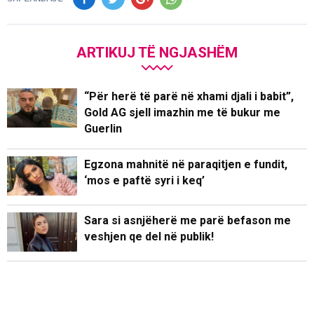
ARTIKUJ TË NGJASHËM
“Për herë të parë në xhami djali i babit”,
Gold AG sjell imazhin me të bukur me
Guerlin
Egzona mahnitë në paraqitjen e fundit,
‘mos e paftë syri i keq’
Sara si asnjëherë me parë befason me
veshjen qe del në publik!