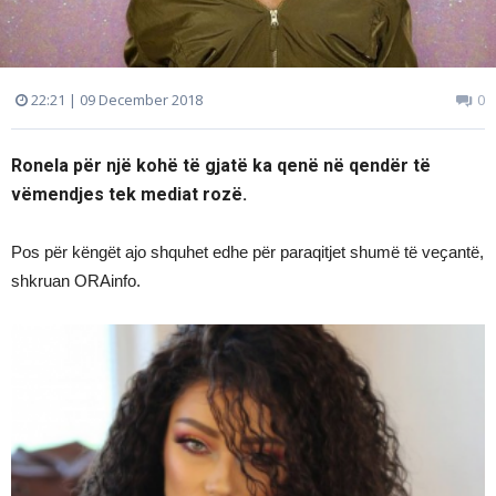
22:21 | 09 December 2018
0
Ronela për një kohë të gjatë ka qenë në qendër të
vëmendjes tek mediat rozë.
Pos për këngët ajo shquhet edhe për paraqitjet shumë të veҫantë,
shkruan ORAinfo.