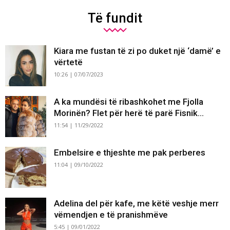
Të fundit
Kiara me fustan të zi po duket një ‘damë’ e
vërtetë
10:26 | 07/07/2023
A ka mundësi të ribashkohet me Fjolla
Morinën? Flet për herë të parë Fisnik...
11:54 | 11/29/2022
Embelsire e thjeshte me pak perberes
11:04 | 09/10/2022
Adelina del për kafe, me këtë veshje merr
vëmendjen e të pranishmëve
5:45 | 09/01/2022