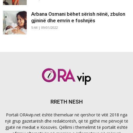
Arbana Osmani bëhet sërish nënë, zbulon
gjininë dhe emrin e foshnjës
5:44 | 09/01/2022
RRETH NESH
Portali ORAvip.net është themeluar në qershor të vitit 2018 nga
një grup gazetarësh dhe redaktorësh, që të gjithë me përvojë të
gjatë në mediat e Kosovës. Qëllimi i themelimit të portalit është