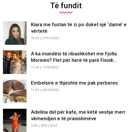
Të fundit
Kiara me fustan të zi po duket një ‘damë’ e
vërtetë
10:26 | 07/07/2023
A ka mundësi të ribashkohet me Fjolla
Morinën? Flet për herë të parë Fisnik...
11:54 | 11/29/2022
Embelsire e thjeshte me pak perberes
11:04 | 09/10/2022
Adelina del për kafe, me këtë veshje merr
vëmendjen e të pranishmëve
5:45 | 09/01/2022