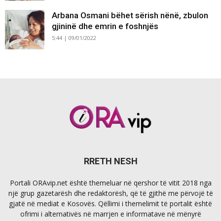
Arbana Osmani bëhet sërish nënë, zbulon
gjininë dhe emrin e foshnjës
5:44 | 09/01/2022
RRETH NESH
Portali ORAvip.net është themeluar në qershor të vitit 2018 nga
një grup gazetarësh dhe redaktorësh, që të gjithë me përvojë të
gjatë në mediat e Kosovës. Qëllimi i themelimit të portalit është
ofrimi i alternativës në marrjen e informatave në mënyrë