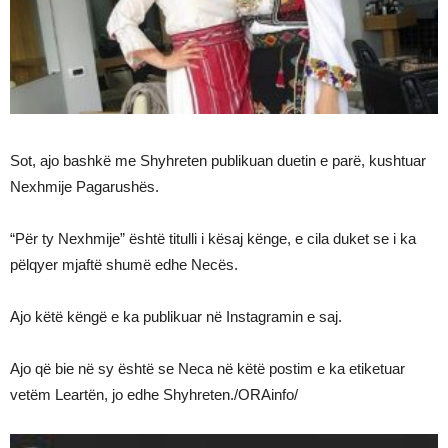
Sot, ajo bashkë me Shyhreten publikuan duetin e parë, kushtuar
Nexhmije Pagarushës.
“Për ty Nexhmije” është titulli i kësaj kënge, e cila duket se i ka
pëlqyer mjaftë shumë edhe Necës.
Ajo këtë këngë e ka publikuar në Instagramin e saj.
Ajo që bie në sy është se Neca në këtë postim e ka etiketuar
vetëm Leartën, jo edhe Shyhreten./ORAinfo/