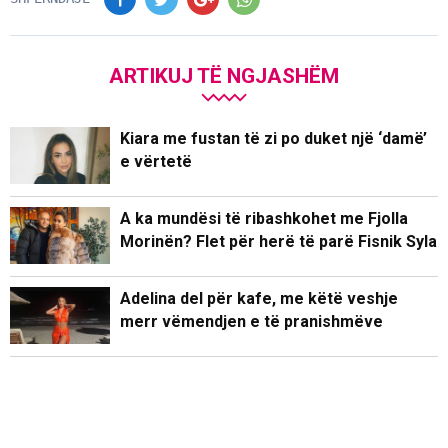
ARTIKUJ TË NGJASHËM
Kiara me fustan të zi po duket një ‘damë’
e vërtetë
A ka mundësi të ribashkohet me Fjolla
Morinën? Flet për herë të parë Fisnik Syla
Adelina del për kafe, me këtë veshje
merr vëmendjen e të pranishmëve