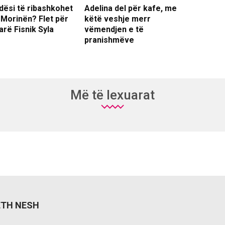
dësi të ribashkohet
Adelina del për kafe, me
 Morinën? Flet për
këtë veshje merr
arë Fisnik Syla
vëmendjen e të
pranishmëve
Më të lexuarat
ETH NESH