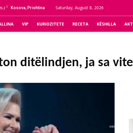
C
Saturday, August 8, 2026
Kosova, Prishtina
25.2
ALLINA
VIP
KURIOZITETE
RECETA
KËSHILLA
AKT
ton ditëlindjen, ja sa vi