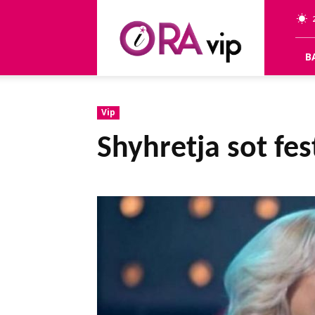
OraVip
B
Vip
Shyhretja sot fes