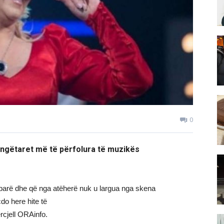
0
ëngëtaret më të përfolura të muzikës
 parë dhe që nga atëherë nuk u largua nga skena
do here hite të
rcjell ORAinfo.