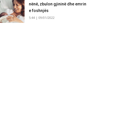
nënë, zbulon gjininë dhe emrin
e foshnjës
5:44 | 09/01/2022