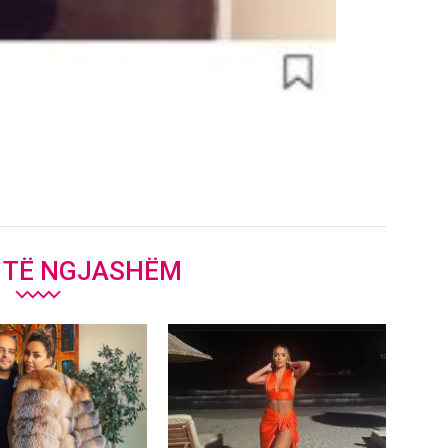
J TË NGJASHËM