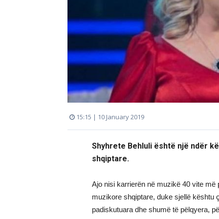
15:15 | 10 January 2019
Shyhrete Behluli është një ndër k
shqiptare.
Ajo nisi karrierën në muzikë 40 vite më
muzikore shqiptare, duke sjellë kështu ç
padiskutuara dhe shumë të pëlqyera, pë