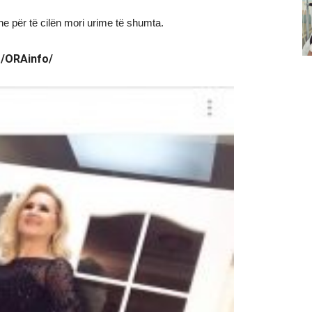
dhe për të cilën mori urime të shumta.
/ORAinfo/
.