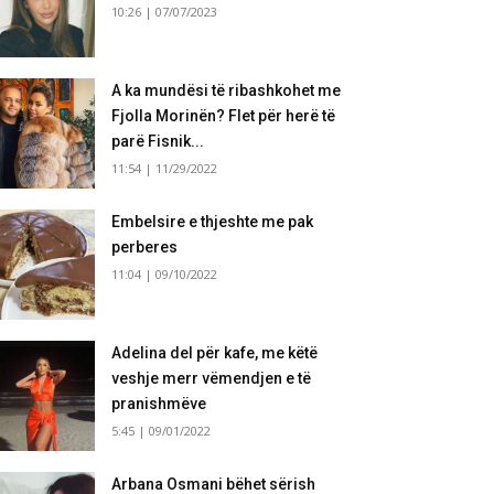
10:26 | 07/07/2023
A ka mundësi të ribashkohet me
Fjolla Morinën? Flet për herë të
parë Fisnik...
11:54 | 11/29/2022
Embelsire e thjeshte me pak
perberes
11:04 | 09/10/2022
Adelina del për kafe, me këtë
veshje merr vëmendjen e të
pranishmëve
5:45 | 09/01/2022
Arbana Osmani bëhet sërish