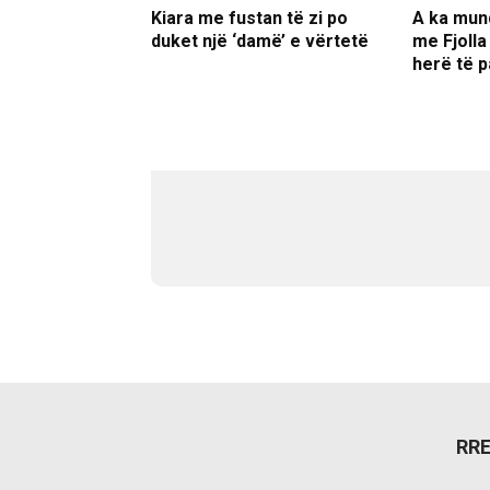
Kiara me fustan të zi po
A ka mun
duket një ‘damë’ e vërtetë
me Fjolla
herë të p
RR