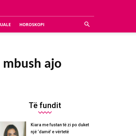
UALE
HOROSKOPI
te mbush ajo
Të fundit
Kiara me fustan të zi po duket
një ‘damë’ e vërtetë