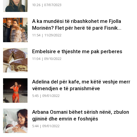
10:26 | 07/07/2023
A ka mundësi të ribashkohet me Fjolla
Morinën? Flet për herë të parë Fisnik...
11:54 | 11/29/2022
Embelsire e thjeshte me pak perberes
11:04 | 09/10/2022
Adelina del për kafe, me këtë veshje merr
vëmendjen e të pranishmëve
5:45 | 09/01/2022
Arbana Osmani bëhet sërish nënë, zbulon
gjininë dhe emrin e foshnjës
5:44 | 09/01/2022