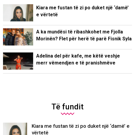
Kiara me fustan të zi po duket një ‘damë’
e vërtetë
A ka mundësi të ribashkohet me Fjolla
Morinën? Flet për herë të parë Fisnik Syla
Adelina del për kafe, me këtë veshje
merr vëmendjen e të pranishmëve
Të fundit
Kiara me fustan të zi po duket një ‘damë’ e
vërtetë