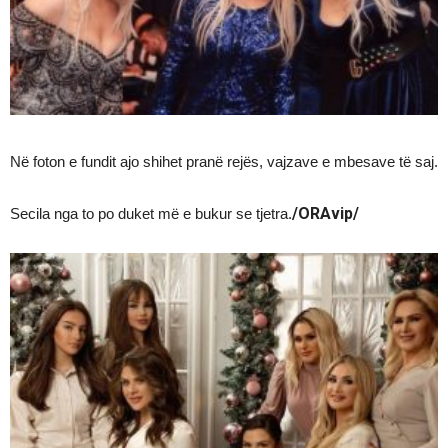
Në foton e fundit ajo shihet pranë rejës, vajzave e mbesave të saj.
/ORAvip/
Secila nga to po duket më e bukur se tjetra.