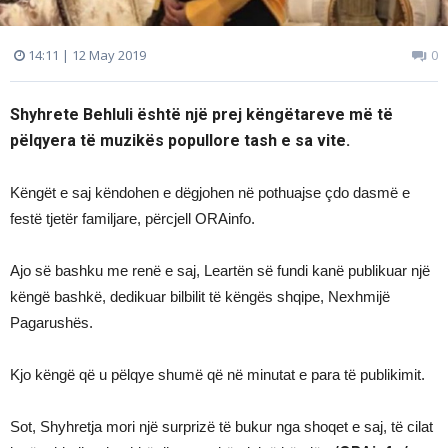
14:11 | 12 May 2019
0
Shyhrete Behluli është një prej këngëtareve më të
pëlqyera të muzikës popullore tash e sa vite.
Këngët e saj këndohen e dëgjohen në pothuajse çdo dasmë e
festë tjetër familjare, përcjell ORAinfo.
Ajo së bashku me renë e saj, Leartën së fundi kanë publikuar një
këngë bashkë, dedikuar bilbilit të këngës shqipe, Nexhmijë
Pagarushës.
Kjo këngë që u pëlqye shumë që në minutat e para të publikimit.
Sot, Shyhretja mori një surprizë të bukur nga shoqet e saj, të cilat