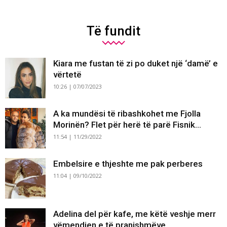
Të fundit
Kiara me fustan të zi po duket një ‘damë’ e
vërtetë
10:26 | 07/07/2023
A ka mundësi të ribashkohet me Fjolla
Morinën? Flet për herë të parë Fisnik...
11:54 | 11/29/2022
Embelsire e thjeshte me pak perberes
11:04 | 09/10/2022
Adelina del për kafe, me këtë veshje merr
vëmendjen e të pranishmëve