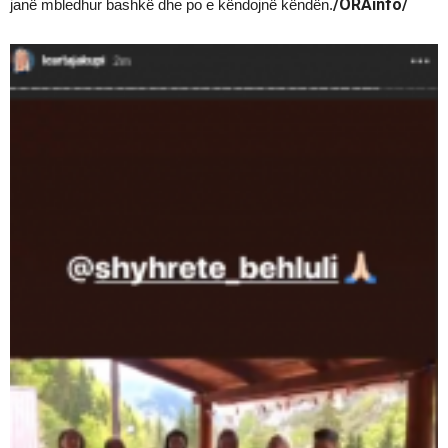
/ORAinfo/
janë mbledhur bashkë dhe po e këndojnë këndën.