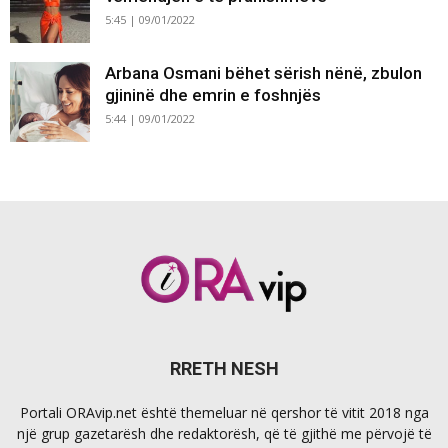
5:45 | 09/01/2022
Arbana Osmani bëhet sërish nënë, zbulon
gjininë dhe emrin e foshnjës
5:44 | 09/01/2022
RRETH NESH
Portali ORAvip.net është themeluar në qershor të vitit 2018 nga
një grup gazetarësh dhe redaktorësh, që të gjithë me përvojë të