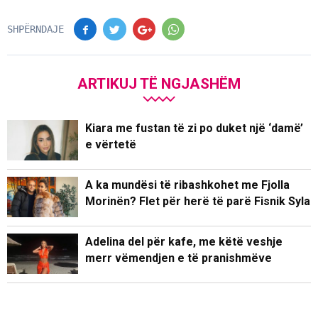
SHPËRNDAJE
ARTIKUJ TË NGJASHËM
Kiara me fustan të zi po duket një ‘damë’
e vërtetë
A ka mundësi të ribashkohet me Fjolla
Morinën? Flet për herë të parë Fisnik Syla
Adelina del për kafe, me këtë veshje
merr vëmendjen e të pranishmëve