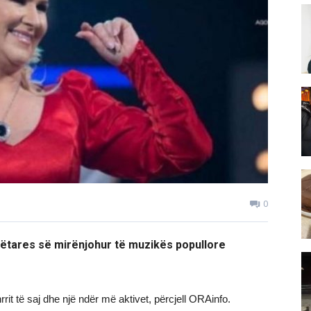
0
gëtares së mirënjohur të muzikës popullore
rit të saj dhe një ndër më aktivet, përcjell ORAinfo.