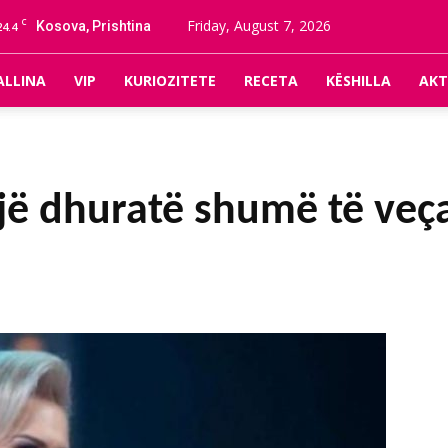
C
Friday, August 7, 2026
Kosova, Prishtina
24.4
ALLINA
VIP
KURIOZITETE
RECETA
KËSHILLA
AKT
jë dhuratë shumë të veça