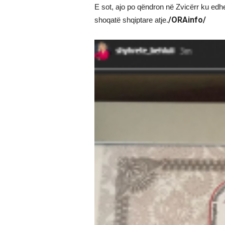
E sot, ajo po qëndron në Zvicërr ku edh
/ORAinfo/
shoqatë shqiptare atje.