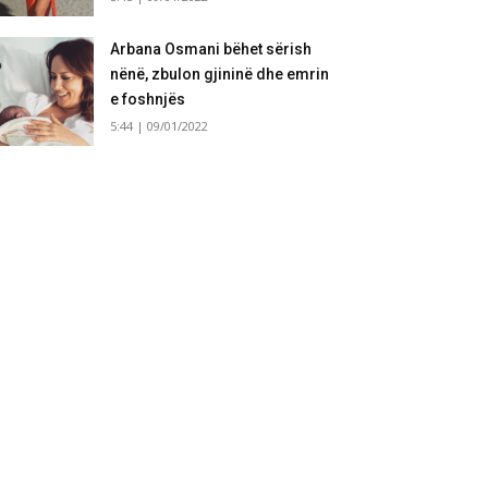
Arbana Osmani bëhet sërish
nënë, zbulon gjininë dhe emrin
e foshnjës
5:44 | 09/01/2022