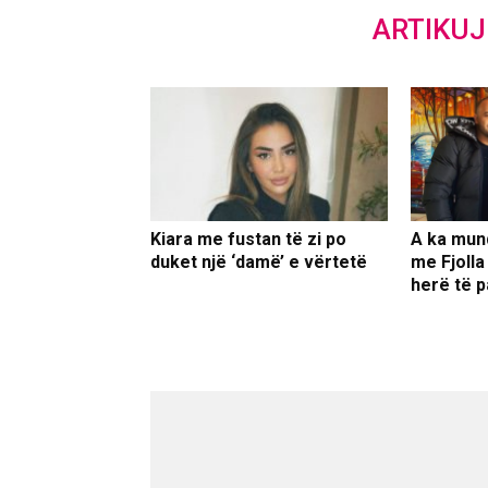
ARTIKU
Kiara me fustan të zi po
A ka mun
duket një ‘damë’ e vërtetë
me Fjolla
herë të p