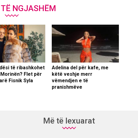
J TË NGJASHËM
dësi të ribashkohet
Adelina del për kafe, me
 Morinën? Flet për
këtë veshje merr
arë Fisnik Syla
vëmendjen e të
pranishmëve
Më të lexuarat