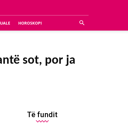
UALE
HOROSKOPI
ntë sot, por ja
Të fundit