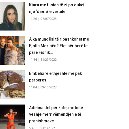
Kiara me fustan të zi po duket
një ‘damë’ e vërtetë
10:26 | 07/07/2023
A ka mundësi të ribashkohet me
Fjolla Morinën? Flet për herë të
parë Fisnik...
11:54 | 11/29/2022
Embelsire e thjeshte me pak
perberes
11:04 | 09/10/2022
Adelina del për kafe, me këtë
veshje merr vëmendjen e të
pranishmëve
5:45 | 09/01/2022