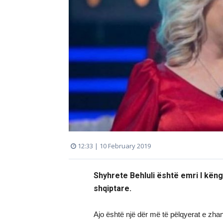
12:33 | 10 February 2019
Shyhrete Behluli është emri I kën
shqiptare.
Ajo është një dër më të pëlqyerat e zhanr