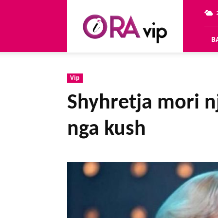
OraVip
B
Vip
Shyhretja mori n
nga kush