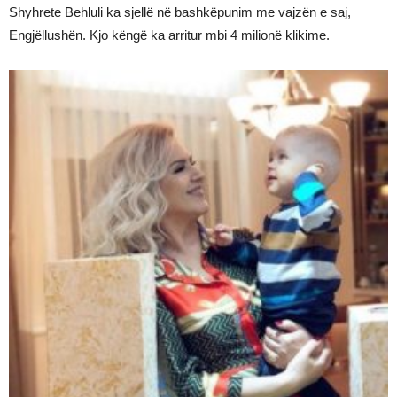
Shyhrete Behluli ka sjellë në bashkëpunim me vajzën e saj,
Engjëllushën. Kjo këngë ka arritur mbi 4 milionë klikime.