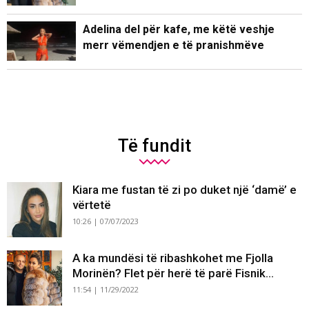
Adelina del për kafe, me këtë veshje
merr vëmendjen e të pranishmëve
Të fundit
Kiara me fustan të zi po duket një ‘damë’ e
vërtetë
10:26 | 07/07/2023
A ka mundësi të ribashkohet me Fjolla
Morinën? Flet për herë të parë Fisnik...
11:54 | 11/29/2022