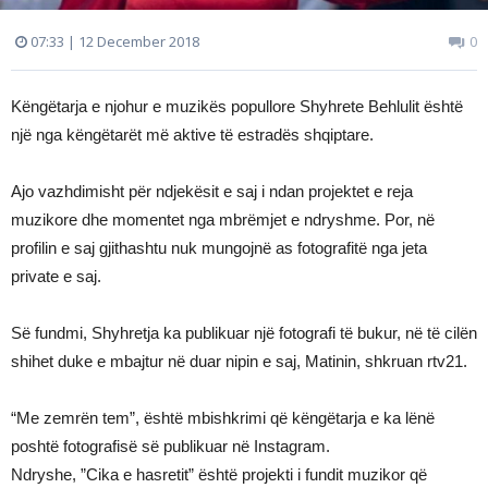
07:33 | 12 December 2018
0
Këngëtarja e njohur e muzikës popullore Shyhrete Behlulit është
një nga këngëtarët më aktive të estradës shqiptare.
Ajo vazhdimisht për ndjekësit e saj i ndan projektet e reja
muzikore dhe momentet nga mbrëmjet e ndryshme. Por, në
profilin e saj gjithashtu nuk mungojnë as fotografitë nga jeta
private e saj.
Së fundmi, Shyhretja ka publikuar një fotografi të bukur, në të cilën
shihet duke e mbajtur në duar nipin e saj, Matinin, shkruan rtv21.
“Me zemrën tem”, është mbishkrimi që këngëtarja e ka lënë
poshtë fotografisë së publikuar në Instagram.
Ndryshe, ”Cika e hasretit” është projekti i fundit muzikor që