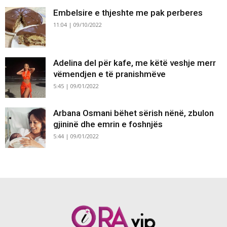
Embelsire e thjeshte me pak perberes
11:04 | 09/10/2022
Adelina del për kafe, me këtë veshje merr
vëmendjen e të pranishmëve
5:45 | 09/01/2022
Arbana Osmani bëhet sërish nënë, zbulon
gjininë dhe emrin e foshnjës
5:44 | 09/01/2022