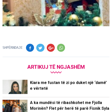
SHPËRNDAJE
ARTIKUJ TË NGJASHËM
Kiara me fustan të zi po duket një ‘damë’
e vërtetë
A ka mundësi të ribashkohet me Fjolla
Morinën? Flet për herë të parë Fisnik Syla