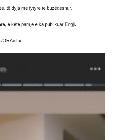
s, të dyja me fytyrë të buzëqeshur.
e, e këtë pamje e ka publikuar Engji.
e./ORAinfo/