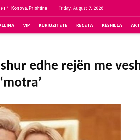
C
Friday, August 7, 2026
Kosova, Prishtina
19.1
ALLINA
VIP
KURIOZITETE
RECETA
KËSHILLA
AKT
eshur edhe rejën me ves
 ‘motra’