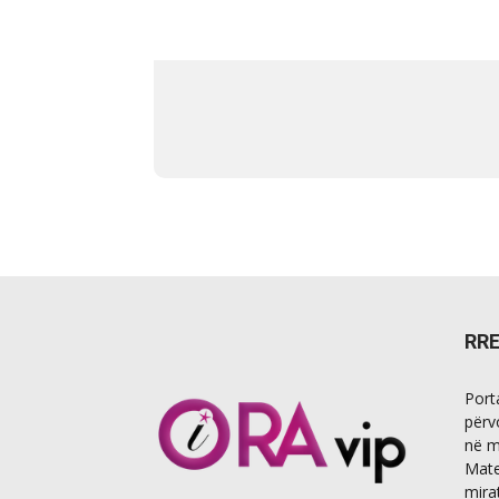
RR
Port
përv
në m
Mate
mira