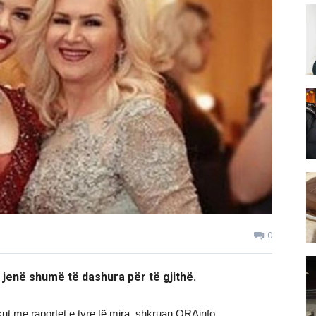
0
 jenë shumë të dashura për të gjithë.
ut me raportet e tyre të mira, shkruan ORAinfo.