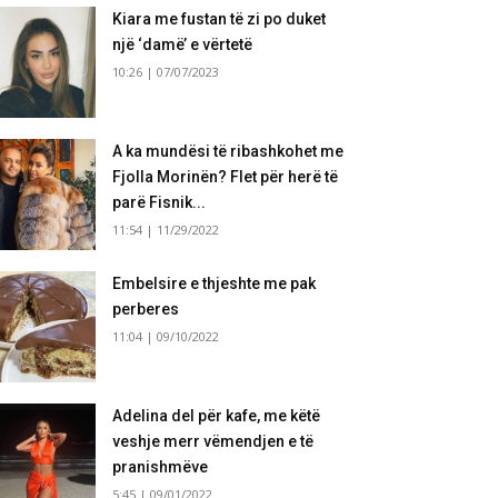
Kiara me fustan të zi po duket
një ‘damë’ e vërtetë
10:26 | 07/07/2023
A ka mundësi të ribashkohet me
Fjolla Morinën? Flet për herë të
parë Fisnik...
11:54 | 11/29/2022
Embelsire e thjeshte me pak
perberes
11:04 | 09/10/2022
Adelina del për kafe, me këtë
veshje merr vëmendjen e të
pranishmëve
5:45 | 09/01/2022