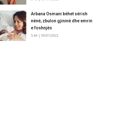
Arbana Osmani bëhet sërish
nënë, zbulon gjininë dhe emrin
e foshnjës
5:44 | 09/01/2022