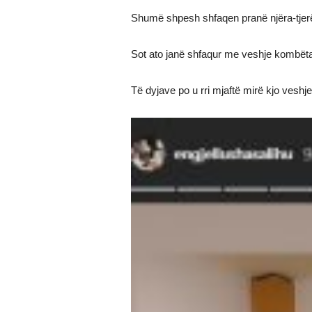
Shumë shpesh shfaqen pranë njëra-tjerë
Sot ato janë shfaqur me veshje kombëtar
Të dyjave po u rri mjaftë mirë kjo veshj