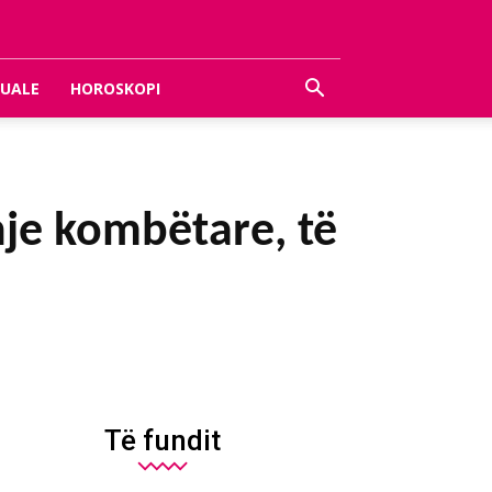
UALE
HOROSKOPI
hje kombëtare, të
Të fundit