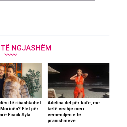
J TË NGJASHËM
dësi të ribashkohet
Adelina del për kafe, me
 Morinën? Flet për
këtë veshje merr
arë Fisnik Syla
vëmendjen e të
pranishmëve