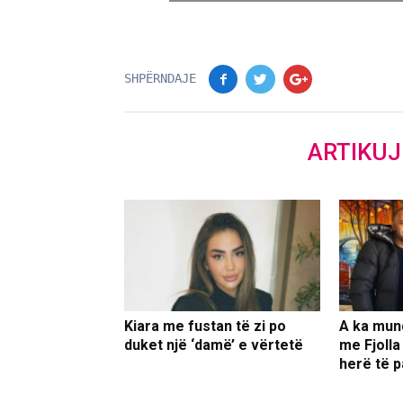
SHPËRNDAJE
ARTIKU
Kiara me fustan të zi po
A ka mun
duket një ‘damë’ e vërtetë
me Fjolla
herë të p