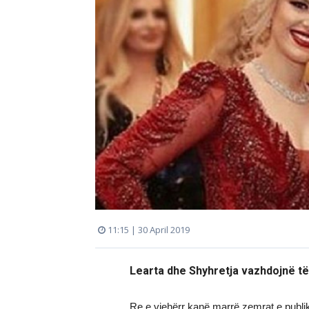
11:15 | 30 April 2019
Learta dhe Shyhretja vazhdojnë të
Re e vjehërr kanë marrë zemrat e publik