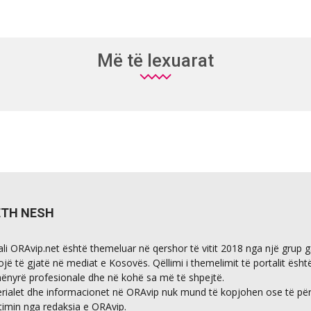
Më të lexuarat
ETH NESH
ali ORAvip.net është themeluar në qershor të vitit 2018 nga një grup 
ojë të gjatë në mediat e Kosovës. Qëllimi i themelimit të portalit ësht
ënyrë profesionale dhe në kohë sa më të shpejtë.
rialet dhe informacionet në ORAvip nuk mund të kopjohen ose të përdo
timin nga redaksia e ORAvip.