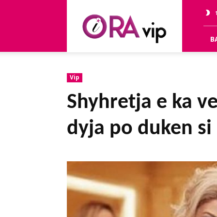
OraVip
B
Vip
Shyhretja e ka v
dyja po duken si