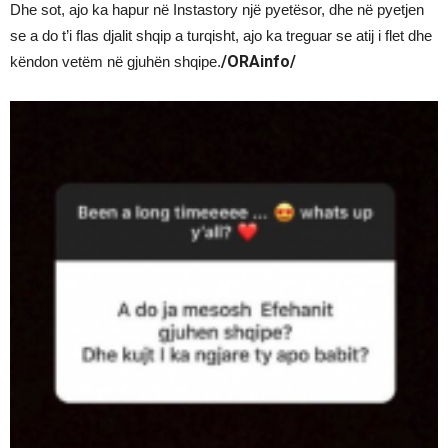
Dhe sot, ajo ka hapur në Instastory një pyetësor, dhe në pyetjen
se a do t’i flas djalit shqip a turqisht, ajo ka treguar se atij i flet dhe
/ORAinfo/
këndon vetëm në gjuhën shqipe.