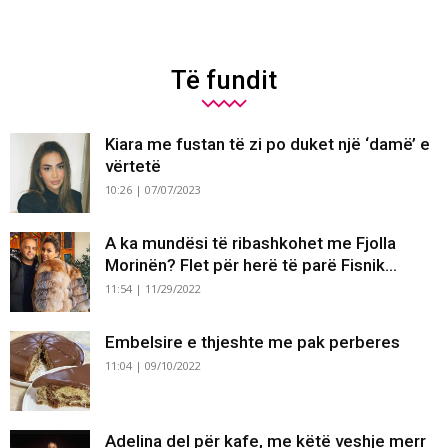
Të fundit
Kiara me fustan të zi po duket një ‘damë’ e
vërtetë
10:26 | 07/07/2023
A ka mundësi të ribashkohet me Fjolla
Morinën? Flet për herë të parë Fisnik...
11:54 | 11/29/2022
Embelsire e thjeshte me pak perberes
11:04 | 09/10/2022
Adelina del për kafe, me këtë veshje merr