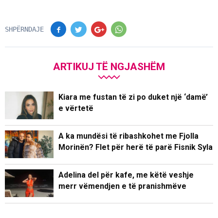
SHPËRNDAJE
ARTIKUJ TË NGJASHËM
Kiara me fustan të zi po duket një ‘damë’
e vërtetë
A ka mundësi të ribashkohet me Fjolla
Morinën? Flet për herë të parë Fisnik Syla
Adelina del për kafe, me këtë veshje
merr vëmendjen e të pranishmëve