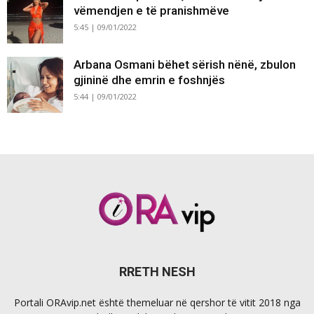
vëmendjen e të pranishmëve
5:45 | 09/01/2022
Arbana Osmani bëhet sërish nënë, zbulon
gjininë dhe emrin e foshnjës
5:44 | 09/01/2022
RRETH NESH
Portali ORAvip.net është themeluar në qershor të vitit 2018 nga