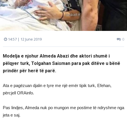
14:57 | 12 June 2019
0
Modelja e njohur Almeda Abazi dhe aktori shumë i
pëlqyer turk, Tolgahan Saisman para pak ditëve u bënë
prindër për herë të parë.
Ata e pagëzuan djalin e tyre me një emër tipik turk, Efehan,
përcjell ORAinfo.
Pas lindjes, Almeda nuk po mungon me postime të ndryshme nga
jeta e saj.