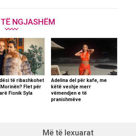
J TË NGJASHËM
dësi të ribashkohet
Adelina del për kafe, me
 Morinën? Flet për
këtë veshje merr
arë Fisnik Syla
vëmendjen e të
pranishmëve
Më të lexuarat