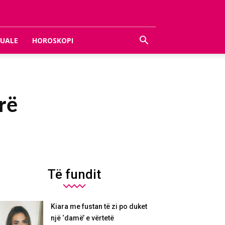
UALE
HOROSKOPI
rë
Të fundit
Kiara me fustan të zi po duket
një ‘damë’ e vërtetë