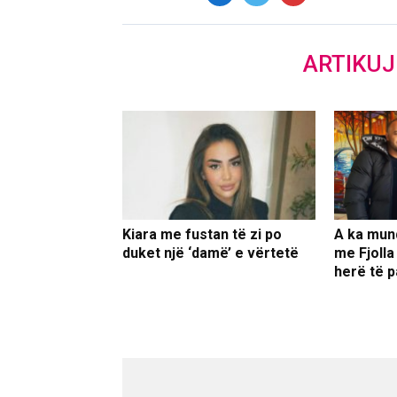
ARTIKU
Kiara me fustan të zi po
A ka mun
duket një ‘damë’ e vërtetë
me Fjolla
herë të p