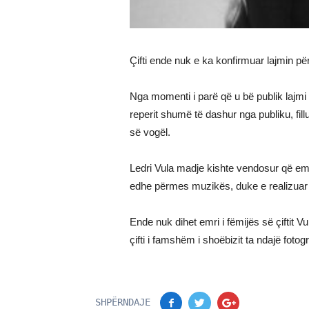
Çifti ende nuk e ka konfirmuar lajmin për
Nga momenti i parë që u bë publik lajmi 
reperit shumë të dashur nga publiku, fil
së vogël.
Ledri Vula madje kishte vendosur që emoc
edhe përmes muzikës, duke e realizuar nj
Ende nuk dihet emri i fëmijës së çiftit V
çifti i famshëm i shoëbizit ta ndajë fotog
SHPËRNDAJE