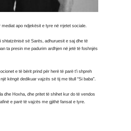
 mediat apo ndjekësit e tyre në rrjetet sociale.
i shtatzënisë së Sarës, adhuruesit e saj dhe të
luan ta presin me padurim ardhjen në jetë të foshnjës
ionet e të bërit prind për herë të parë t’i shpreh
ë këngë dedikuar vajzës së tij me titull “Si baba”.
ula dhe Hoxha, dhe pritet të shihet kur do të vendos
rafinë e parë të vajzës me gjithë fansat e tyre.