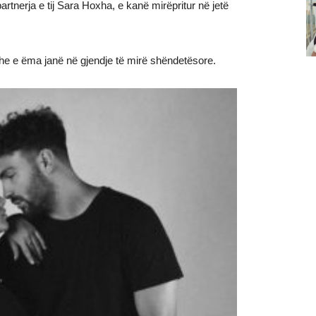
artnerja e tij Sara Hoxha, e kanë mirëpritur në jetë
he e ëma janë në gjendje të mirë shëndetësore.