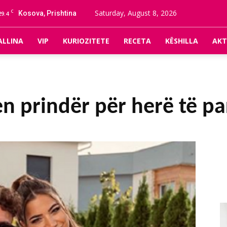
C
Saturday, August 8, 2026
Kosova, Prishtina
29.4
ALLINA
VIP
KURIOZITETE
RECETA
KËSHILLA
AKT
en prindër për herë të pa