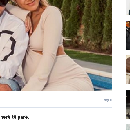
0
 herë të parë.