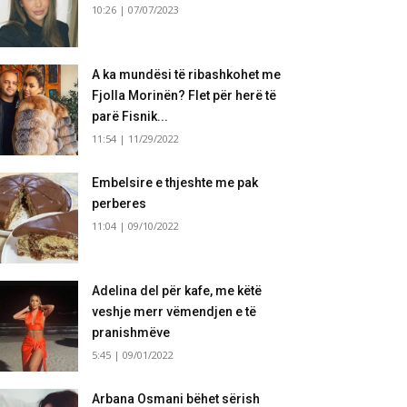
10:26 | 07/07/2023
A ka mundësi të ribashkohet me
Fjolla Morinën? Flet për herë të
parë Fisnik...
11:54 | 11/29/2022
Embelsire e thjeshte me pak
perberes
11:04 | 09/10/2022
Adelina del për kafe, me këtë
veshje merr vëmendjen e të
pranishmëve
5:45 | 09/01/2022
Arbana Osmani bëhet sërish