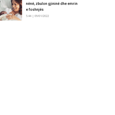
nënë, zbulon gjininë dhe emrin
e foshnjës
5:44 | 09/01/2022