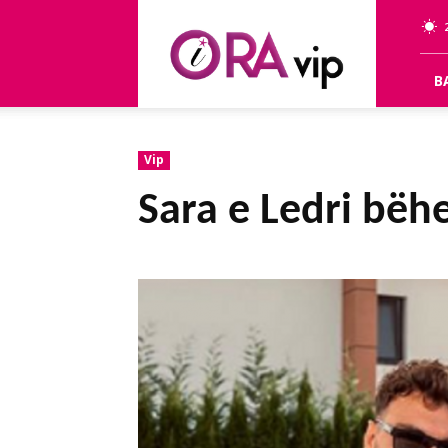
OraVip
B
Vip
Sara e Ledri bëh