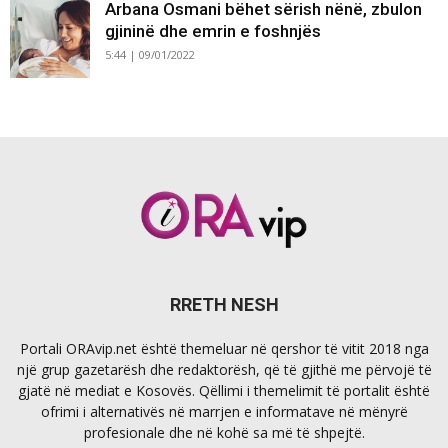
Arbana Osmani bëhet sërish nënë, zbulon
gjininë dhe emrin e foshnjës
5:44 | 09/01/2022
RRETH NESH
Portali ORAvip.net është themeluar në qershor të vitit 2018 nga
një grup gazetarësh dhe redaktorësh, që të gjithë me përvojë të
gjatë në mediat e Kosovës. Qëllimi i themelimit të portalit është
ofrimi i alternativës në marrjen e informatave në mënyrë
profesionale dhe në kohë sa më të shpejtë.