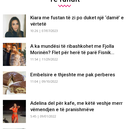
Kiara me fustan të zi po duket një ‘damë’ e
vërtetë
10:26 | 07/07/2023
A ka mundësi të ribashkohet me Fjolla
Morinën? Flet për herë të parë Fisnik...
11:54 | 11/29/2022
Embelsire e thjeshte me pak perberes
11:04 | 09/10/2022
Adelina del për kafe, me këtë veshje merr
vëmendjen e të pranishmëve
5:45 | 09/01/2022