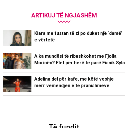
ARTIKUJ TË NGJASHËM
Kiara me fustan të zi po duket një ‘damë’
e vërtetë
A ka mundësi të ribashkohet me Fjolla
Morinën? Flet për herë të parë Fisnik Syla
Adelina del për kafe, me këtë veshje
merr vëmendjen e të pranishmëve
Të fundit