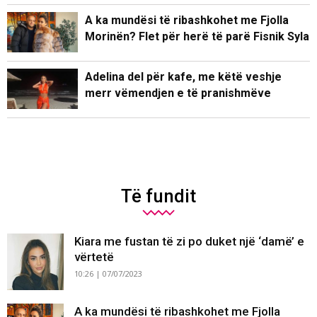
A ka mundësi të ribashkohet me Fjolla
Morinën? Flet për herë të parë Fisnik Syla
Adelina del për kafe, me këtë veshje
merr vëmendjen e të pranishmëve
Të fundit
Kiara me fustan të zi po duket një ‘damë’ e
vërtetë
10:26 | 07/07/2023
A ka mundësi të ribashkohet me Fjolla