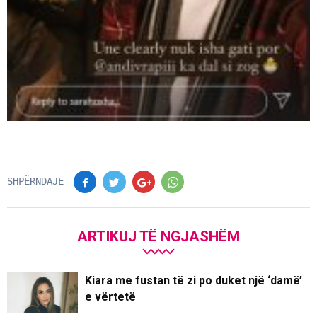
SHPËRNDAJE
ARTIKUJ TË NGJASHËM
Kiara me fustan të zi po duket një ‘damë’
e vërtetë