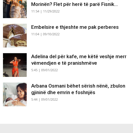
Morinën? Flet për herë të parë Fisnik...
11:54 | 11/29/2022
Embelsire e thjeshte me pak perberes
11:04 | 09/10/2022
Adelina del për kafe, me këtë veshje merr
vëmendjen e të pranishmëve
5:45 | 09/01/2022
Arbana Osmani bëhet sërish nënë, zbulon
gjininë dhe emrin e foshnjës
5:44 | 09/01/2022