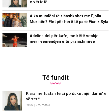
e vërtetë
A ka mundësi të ribashkohet me Fjolla
Morinën? Flet për herë të parë Fisnik Syla
Adelina del për kafe, me këtë veshje
merr vëmendjen e të pranishmëve
Të fundit
Kiara me fustan të zi po duket një ‘damë’ e
vërtetë
10:26 | 07/07/2023