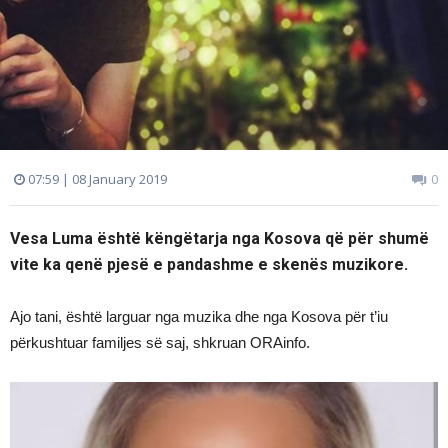
07:59 | 08 January 2019
0
Vesa Luma është këngëtarja nga Kosova që për shumë
vite ka qenë pjesë e pandashme e skenës muzikore.
Ajo tani, është larguar nga muzika dhe nga Kosova për t’iu
përkushtuar familjes së saj, shkruan ORAinfo.