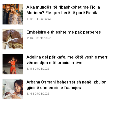
A ka mundësi të ribashkohet me Fjolla
Morinën? Flet për herë të parë Fisnik...
11:54 | 11/29/2022
Embelsire e thjeshte me pak perberes
11:04 | 09/10/2022
Adelina del për kafe, me këtë veshje merr
vëmendjen e të pranishmëve
5:45 | 09/01/2022
Arbana Osmani bëhet sërish nënë, zbulon
gjininë dhe emrin e foshnjës
5:44 | 09/01/2022