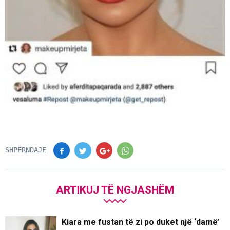
SHPËRNDAJE
ARTIKUJ TË NGJASHËM
Kiara me fustan të zi po duket një ‘damë’