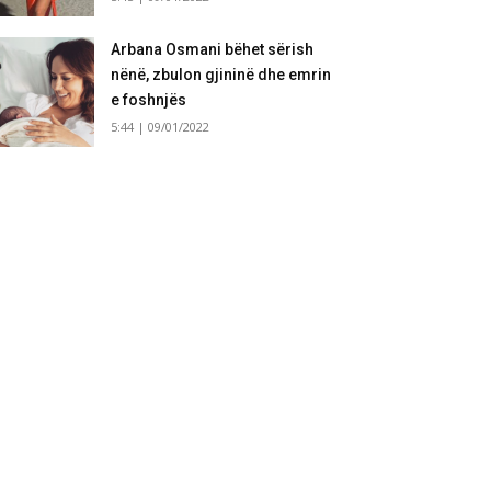
Arbana Osmani bëhet sërish
nënë, zbulon gjininë dhe emrin
e foshnjës
5:44 | 09/01/2022