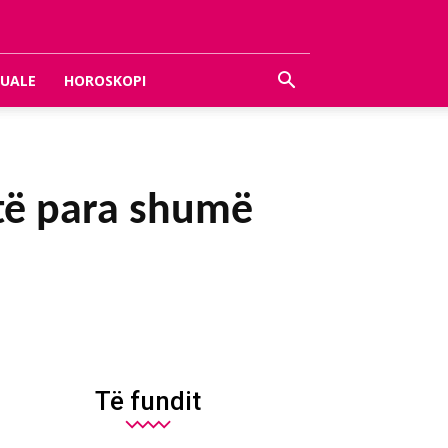
UALE
HOROSKOPI
 të para shumë
Të fundit