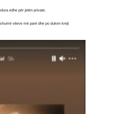
lura edhe për jetën private.
ë shumë viteve më parë dhe po duken krejt