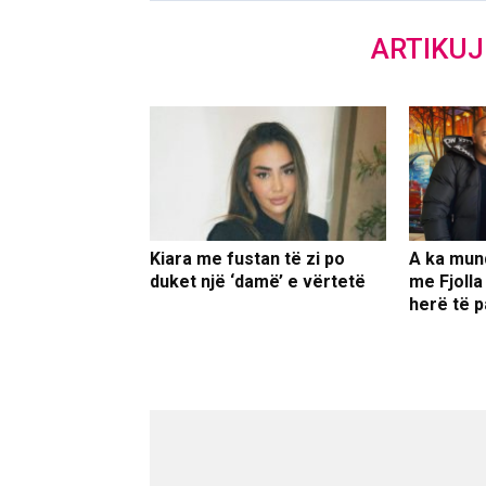
ARTIKU
Kiara me fustan të zi po
A ka mun
duket një ‘damë’ e vërtetë
me Fjolla
herë të p