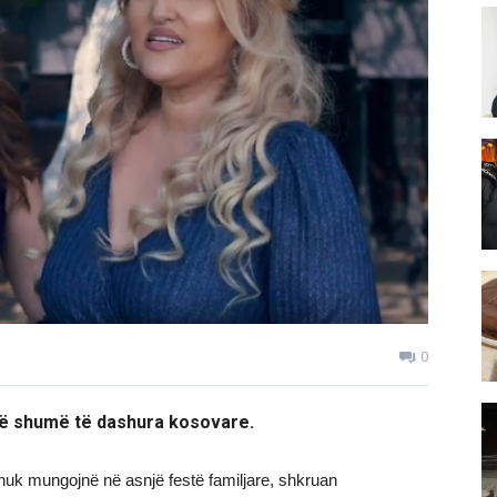
0
që shumë të dashura kosovare.
 nuk mungojnë në asnjë festë familjare, shkruan