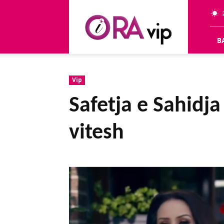
OraVip
B
Vip
Safetja e Sahidj
vitesh