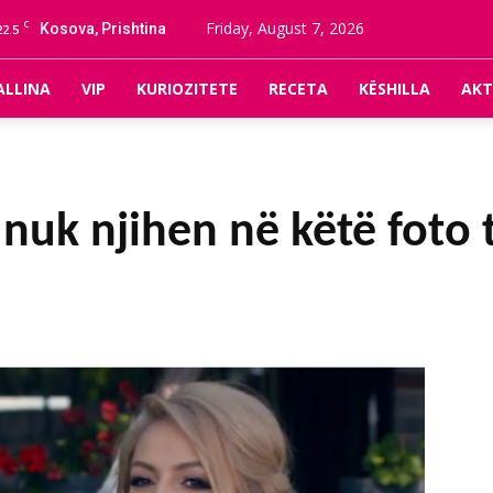
C
Friday, August 7, 2026
Kosova, Prishtina
22.5
ALLINA
VIP
KURIOZITETE
RECETA
KËSHILLA
AKT
a nuk njihen në këtë foto