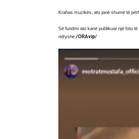
Krahas muzikës, ato janë shumë të përfo
Së fundmi ato kanë publikuar një foto t
/ORAvip/
ndryshe.