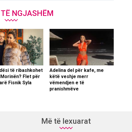
J TË NGJASHËM
dësi të ribashkohet
Adelina del për kafe, me
 Morinën? Flet për
këtë veshje merr
arë Fisnik Syla
vëmendjen e të
pranishmëve
Më të lexuarat