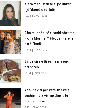
Kiara me fustan të zi po duket
një ‘damë’ e vërtetë
10:26 | 07/07/2023
A ka mundësi të ribashkohet me
Fjolla Morinën? Flet për herë të
parë Fisnik...
11:54 | 11/29/2022
Embelsire e thjeshte me pak
perberes
11:04 | 09/10/2022
Adelina del për kafe, me këtë
veshje merr vëmendjen e të
pranishmëve
5:45 | 09/01/2022