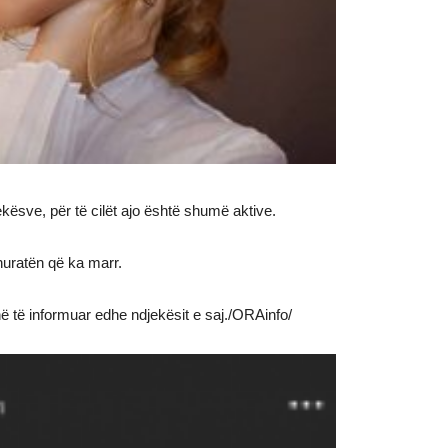
kësve, për të cilët ajo është shumë aktive.
huratën që ka marr.
anë të informuar edhe ndjekësit e saj./ORAinfo/