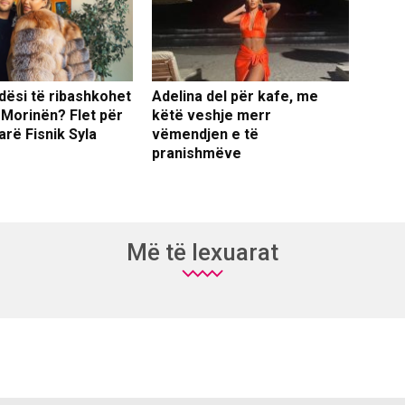
dësi të ribashkohet
Adelina del për kafe, me
 Morinën? Flet për
këtë veshje merr
arë Fisnik Syla
vëmendjen e të
pranishmëve
Më të lexuarat