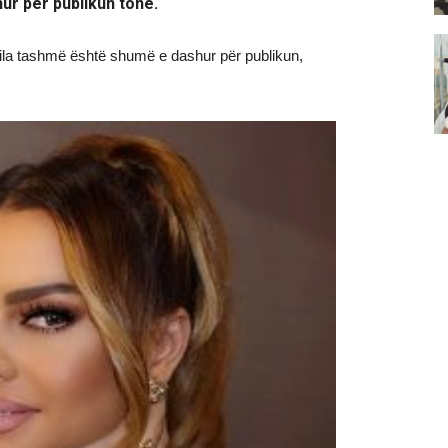
ur për publikun tonë.
cila tashmë është shumë e dashur për publikun,