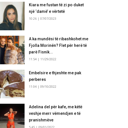
Kiara me fustan të zi po duket
një ‘damë’ e vërtetë
10:26 | 07/07/2023
A ka mundësi të ribashkohet me
Fjolla Morinën? Flet për herë të
parë Fisnik...
11:54 | 11/29/2022
Embelsire e thjeshte me pak
perberes
11:04 | 09/10/2022
Adelina del për kafe, me këtë
veshje merr vëmendjen e të
pranishmëve
5:45 | 09/01/2022