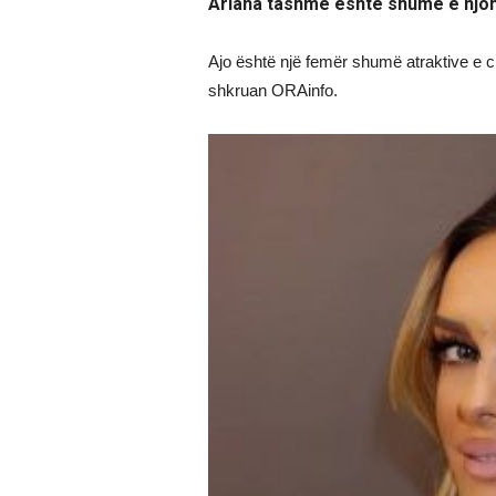
Ariana tashmë është shumë e njoh
Ajo është një femër shumë atraktive e 
shkruan ORAinfo.