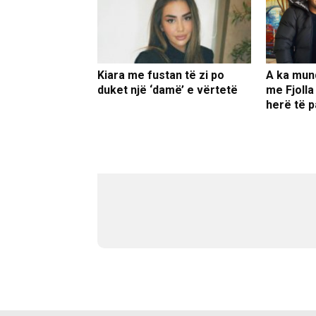
Kiara me fustan të zi po
A ka mun
duket një ‘damë’ e vërtetë
me Fjolla
herë të p