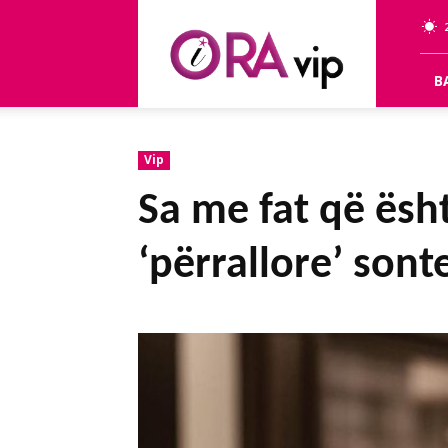
OraVip
B
Vip
Sa me fat që ësh
‘përrallore’ sont