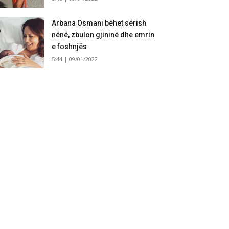
Arbana Osmani bëhet sërish
nënë, zbulon gjininë dhe emrin
e foshnjës
5:44 | 09/01/2022