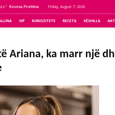
C
Friday, August 7, 2026
Kosova, Prishtina
22.5
ALLINA
VIP
KURIOZITETE
RECETA
KËSHILLA
AKT
të Ariana, ka marr një d
e