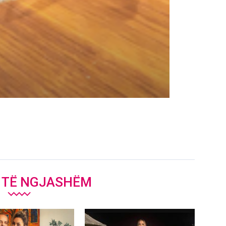
J TË NGJASHËM