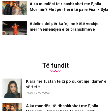
A ka mundësi të ribashkohet me Fjolla
Morinën? Flet për herë të parë Fisnik Syla
Adelina del për kafe, me këtë veshje
merr vëmendjen e të pranishmëve
Të fundit
Kiara me fustan të zi po duket një ‘damë’ e
vërtetë
10:26 | 07/07/2023
A ka mundësi të ribashkohet me Fjolla