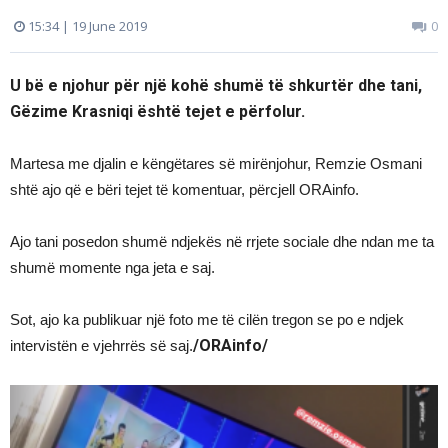
15:34 | 19 June 2019
0
U bë e njohur për një kohë shumë të shkurtër dhe tani,
Gëzime Krasniqi është tejet e përfolur.
Martesa me djalin e këngëtares së mirënjohur, Remzie Osmani
shtë ajo që e bëri tejet të komentuar, përcjell ORAinfo.
Ajo tani posedon shumë ndjekës në rrjete sociale dhe ndan me ta
shumë momente nga jeta e saj.
Sot, ajo ka publikuar një foto me të cilën tregon se po e ndjek
/ORAinfo/
intervistën e vjehrrës së saj.