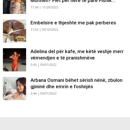
Morinën? Flet për herë të parë Fisnik...
11:54 | 11/29/2022
Embelsire e thjeshte me pak perberes
11:04 | 09/10/2022
Adelina del për kafe, me këtë veshje merr
vëmendjen e të pranishmëve
5:45 | 09/01/2022
Arbana Osmani bëhet sërish nënë, zbulon
gjininë dhe emrin e foshnjës
5:44 | 09/01/2022