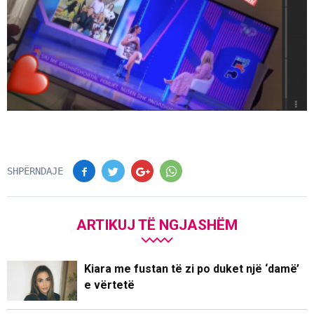
SHPËRNDAJE
ARTIKUJ TË NGJASHËM
Kiara me fustan të zi po duket një ‘damë’
e vërtetë