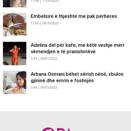
11:54 | 11/29/2022
Embelsire e thjeshte me pak perberes
11:04 | 09/10/2022
Adelina del për kafe, me këtë veshje merr
vëmendjen e të pranishmëve
5:45 | 09/01/2022
Arbana Osmani bëhet sërish nënë, zbulon
gjininë dhe emrin e foshnjës
5:44 | 09/01/2022