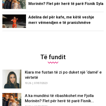
Morinën? Flet për herë të parë Fisnik Syla
Adelina del për kafe, me këtë veshje
merr vëmendjen e të pranishmëve
Të fundit
Kiara me fustan të zi po duket një ‘damë’ e
vërtetë
10:26 | 07/07/2023
A ka mundësi të ribashkohet me Fjolla
Morinën? Flet për herë të parë Fisnik...