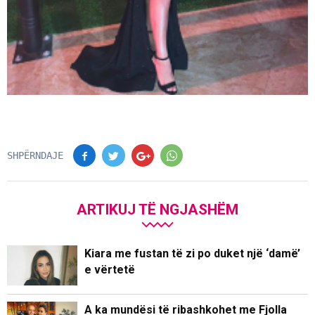
SHPËRNDAJE
ARTIKUJ TË NGJASHËM
Kiara me fustan të zi po duket një ‘damë’
e vërtetë
A ka mundësi të ribashkohet me Fjolla