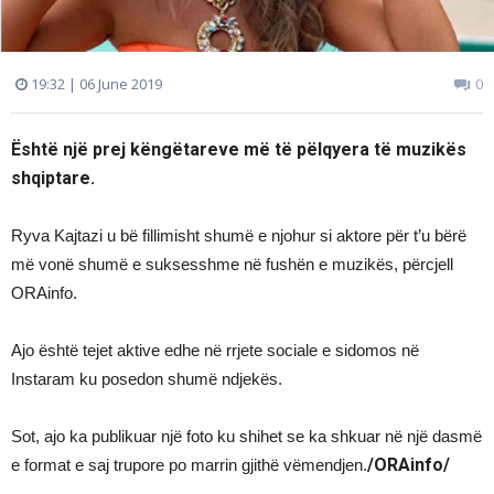
19:32 | 06 June 2019
0
Është një prej këngëtareve më të pëlqyera të muzikës
shqiptare.
Ryva Kajtazi u bë fillimisht shumë e njohur si aktore për t’u bërë
më vonë shumë e suksesshme në fushën e muzikës, përcjell
ORAinfo.
Ajo është tejet aktive edhe në rrjete sociale e sidomos në
Instaram ku posedon shumë ndjekës.
Sot, ajo ka publikuar një foto ku shihet se ka shkuar në një dasmë
/ORAinfo/
e format e saj trupore po marrin gjithë vëmendjen.