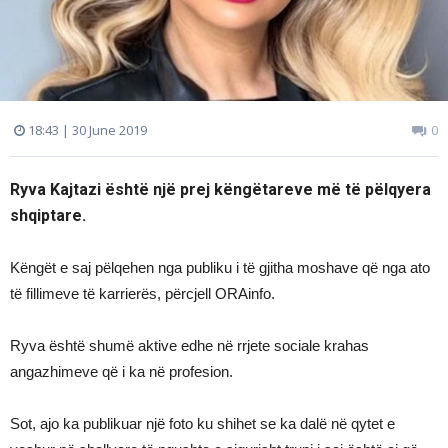
18:43 | 30 June 2019
0
Ryva Kajtazi është një prej këngëtareve më të pëlqyera
shqiptare.
Këngët e saj pëlqehen nga publiku i të gjitha moshave që nga ato
të fillimeve të karrierës, përcjell ORAinfo.
Ryva është shumë aktive edhe në rrjete sociale krahas
angazhimeve që i ka në profesion.
Sot, ajo ka publikuar një foto ku shihet se ka dalë në qytet e