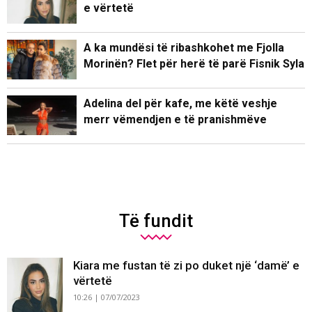
e vërtetë
A ka mundësi të ribashkohet me Fjolla
Morinën? Flet për herë të parë Fisnik Syla
Adelina del për kafe, me këtë veshje
merr vëmendjen e të pranishmëve
Të fundit
Kiara me fustan të zi po duket një ‘damë’ e
vërtetë
10:26 | 07/07/2023