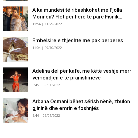
A ka mundësi të ribashkohet me Fjolla
Morinën? Flet për herë të parë Fisnik...
11:54 | 11/29/2022
Embelsire e thjeshte me pak perberes
11:04 | 09/10/2022
Adelina del për kafe, me këtë veshje merr
vëmendjen e të pranishmëve
5:45 | 09/01/2022
Arbana Osmani bëhet sërish nënë, zbulon
gjininë dhe emrin e foshnjës
5:44 | 09/01/2022