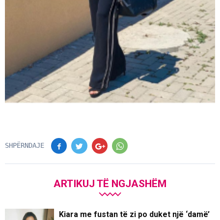
SHPËRNDAJE
ARTIKUJ TË NGJASHËM
Kiara me fustan të zi po duket një ‘damë’