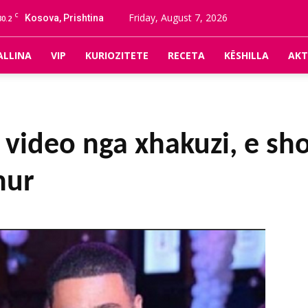
C
Friday, August 7, 2026
Kosova, Prishtina
30.2
ALLINA
VIP
KURIOZITETE
RECETA
KËSHILLA
AKT
 video nga xhakuzi, e s
hur