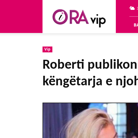
OraVip
B
Vip
Roberti publikon
këngëtarja e njo