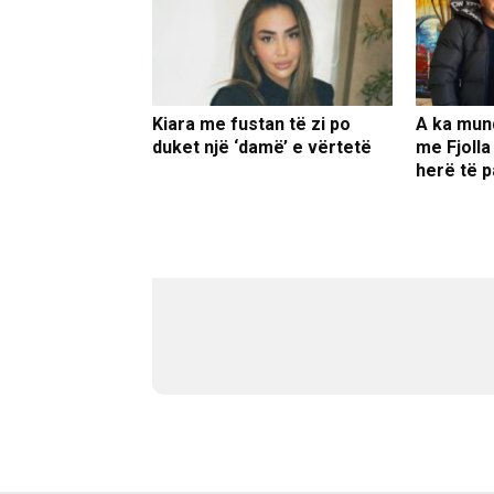
Kiara me fustan të zi po
A ka mun
duket një ‘damë’ e vërtetë
me Fjolla
herë të p