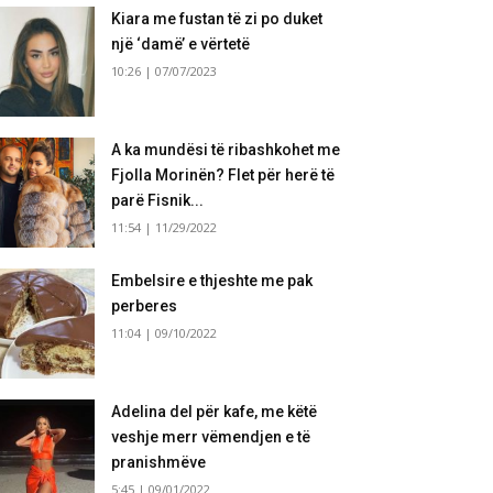
Kiara me fustan të zi po duket
një ‘damë’ e vërtetë
10:26 | 07/07/2023
A ka mundësi të ribashkohet me
Fjolla Morinën? Flet për herë të
parë Fisnik...
11:54 | 11/29/2022
Embelsire e thjeshte me pak
perberes
11:04 | 09/10/2022
Adelina del për kafe, me këtë
veshje merr vëmendjen e të
pranishmëve
5:45 | 09/01/2022