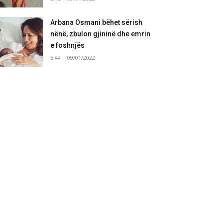
Arbana Osmani bëhet sërish
nënë, zbulon gjininë dhe emrin
e foshnjës
5:44 | 09/01/2022