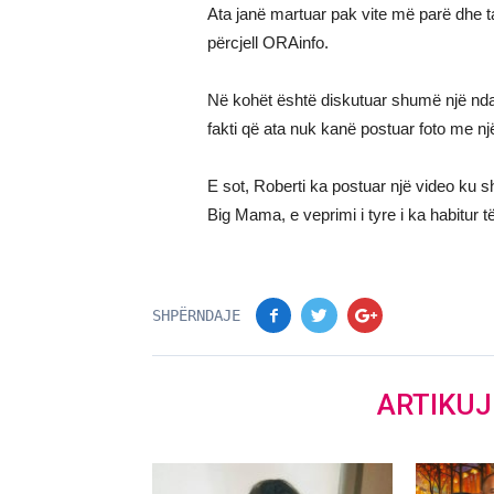
Ata janë martuar pak vite më parë dhe ta
përcjell ORAinfo.
Në kohët është diskutuar shumë një nd
fakti që ata nuk kanë postuar foto me njër
E sot, Roberti ka postuar një video ku 
Big Mama, e veprimi i tyre i ka habitur të
SHPËRNDAJE
ARTIKU