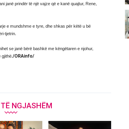
ni janë prindër të një vajze që e kanë quajtur, Rene,
arje e mundshme e tyre, dhe shkas për këtë u bë
i-tjetrin.
shihet se janë bërë bashkë me këngëtaren e njohur,
/ORAinfo/
 gjithë.
J TË NGJASHËM