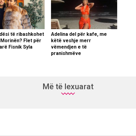
dësi të ribashkohet
Adelina del për kafe, me
 Morinën? Flet për
këtë veshje merr
arë Fisnik Syla
vëmendjen e të
pranishmëve
Më të lexuarat