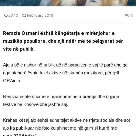
20:10 | 02 February 2019
0
Remzie Osmani është këngëtarja e mirënjohur e
muzikës popullore, dhe një ndër më të pëlqyerat për
vite në publik.
Ajo u bë e njohur në publik që në paraqitjen e saj të parë dhe që
nga atëherë është tejet aktive në skenën muzikore, përcjell
ORAinfo.
Remzia është shumë e pranishme në mbrëmje dhe ngjarje
festive në Kosovë dhe jashtë saj.
Krahas kësaj ajo është edhe tejet aktive në rrjete sociale dhe sot
ajo ka publikuar një foto ku shihet me një grim si kurrë më
/ORAinfo/
parë.