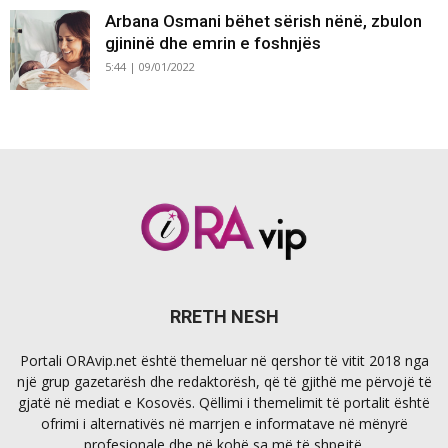
Arbana Osmani bëhet sërish nënë, zbulon
gjininë dhe emrin e foshnjës
5:44 | 09/01/2022
RRETH NESH
Portali ORAvip.net është themeluar në qershor të vitit 2018 nga
një grup gazetarësh dhe redaktorësh, që të gjithë me përvojë të
gjatë në mediat e Kosovës. Qëllimi i themelimit të portalit është
ofrimi i alternativës në marrjen e informatave në mënyrë
profesionale dhe në kohë sa më të shpejtë.