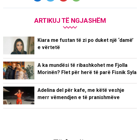
ARTIKUJ TË NGJASHËM
Kiara me fustan të zi po duket një ‘damë’
e vërtetë
A ka mundësi të ribashkohet me Fjolla
Morinën? Flet për herë të parë Fisnik Syla
Adelina del për kafe, me këtë veshje
merr vëmendjen e të pranishmëve