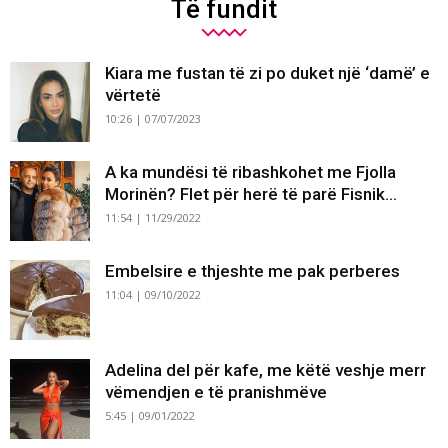
Të fundit
Kiara me fustan të zi po duket një ‘damë’ e
vërtetë
10:26 | 07/07/2023
A ka mundësi të ribashkohet me Fjolla
Morinën? Flet për herë të parë Fisnik...
11:54 | 11/29/2022
Embelsire e thjeshte me pak perberes
11:04 | 09/10/2022
Adelina del për kafe, me këtë veshje merr
vëmendjen e të pranishmëve
5:45 | 09/01/2022