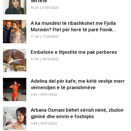
vërtetë
10:26 | 07/07/2023
A ka mundësi të ribashkohet me Fjolla
Morinën? Flet për herë të parë Fisnik...
11:54 | 11/29/2022
Embelsire e thjeshte me pak perberes
11:04 | 09/10/2022
Adelina del për kafe, me këtë veshje merr
vëmendjen e të pranishmëve
5:45 | 09/01/2022
Arbana Osmani bëhet sërish nënë, zbulon
gjininë dhe emrin e foshnjës
5:44 | 09/01/2022