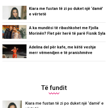
Kiara me fustan të zi po duket një ‘damë’
e vërtetë
A ka mundësi të ribashkohet me Fjolla
Morinën? Flet për herë të parë Fisnik Syla
Adelina del për kafe, me këtë veshje
merr vëmendjen e të pranishmëve
Të fundit
Kiara me fustan të zi po duket një ‘damë’ e