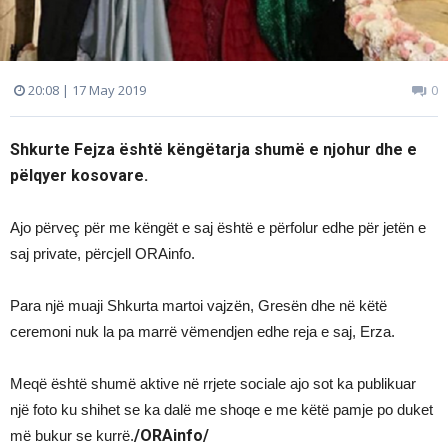
20:08 | 17 May 2019
0
Shkurte Fejza është këngëtarja shumë e njohur dhe e
pëlqyer kosovare.
Ajo përveç për me këngët e saj është e përfolur edhe për jetën e
saj private, përcjell ORAinfo.
Para një muaji Shkurta martoi vajzën, Gresën dhe në këtë
ceremoni nuk la pa marrë vëmendjen edhe reja e saj, Erza.
Meqë është shumë aktive në rrjete sociale ajo sot ka publikuar
një foto ku shihet se ka dalë me shoqe e me këtë pamje po duket
/ORAinfo/
më bukur se kurrë.