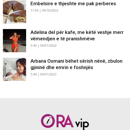
Embelsire e thjeshte me pak perberes
11:04 | 09/10/2022
Adelina del për kafe, me këtë veshje merr
vëmendjen e të pranishmëve
5:45 | 09/01/2022
Arbana Osmani bëhet sërish nënë, zbulon
gjininë dhe emrin e foshnjës
5:44 | 09/01/2022