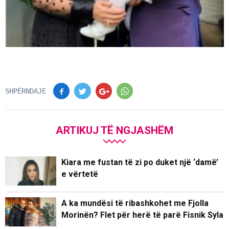
SHPËRNDAJE
ARTIKUJ TË NGJASHËM
Kiara me fustan të zi po duket një ‘damë’
e vërtetë
A ka mundësi të ribashkohet me Fjolla
Morinën? Flet për herë të parë Fisnik Syla