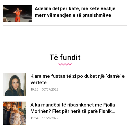
Adelina del për kafe, me këtë veshje
merr vëmendjen e të pranishmëve
Të fundit
Kiara me fustan të zi po duket një ‘damë’ e
vërtetë
10:26 | 07/07/2023
A ka mundësi të ribashkohet me Fjolla
Morinën? Flet për herë të parë Fisnik...
11:54 | 11/29/2022