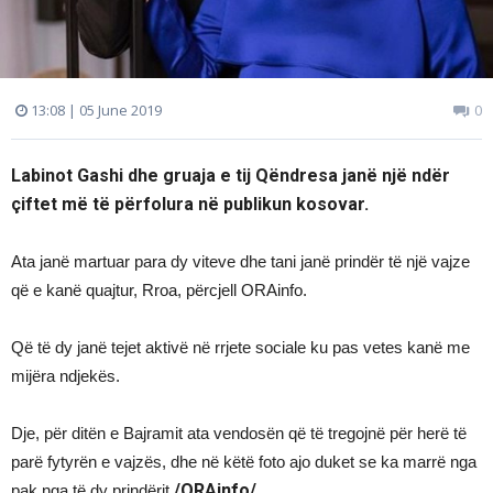
13:08 | 05 June 2019
0
Labinot Gashi dhe gruaja e tij Qëndresa janë një ndër
çiftet më të përfolura në publikun kosovar.
Ata janë martuar para dy viteve dhe tani janë prindër të një vajze
që e kanë quajtur, Rroa, përcjell ORAinfo.
Që të dy janë tejet aktivë në rrjete sociale ku pas vetes kanë me
mijëra ndjekës.
Dje, për ditën e Bajramit ata vendosën që të tregojnë për herë të
parë fytyrën e vajzës, dhe në këtë foto ajo duket se ka marrë nga
/ORAinfo/
pak nga të dy prindërit.