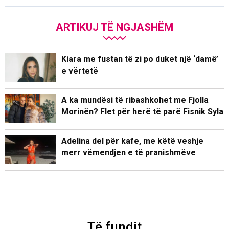
ARTIKUJ TË NGJASHËM
Kiara me fustan të zi po duket një ‘damë’
e vërtetë
A ka mundësi të ribashkohet me Fjolla
Morinën? Flet për herë të parë Fisnik Syla
Adelina del për kafe, me këtë veshje
merr vëmendjen e të pranishmëve
Të fundit