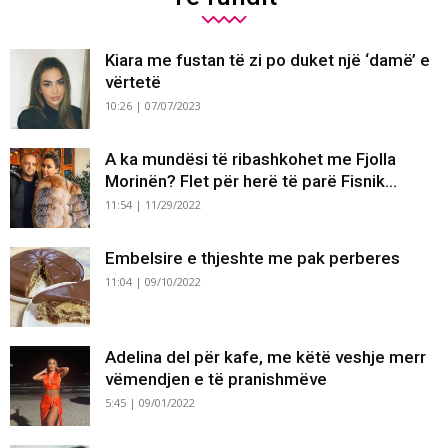
Kiara me fustan të zi po duket një ‘damë’ e
vërtetë
10:26 | 07/07/2023
A ka mundësi të ribashkohet me Fjolla
Morinën? Flet për herë të parë Fisnik...
11:54 | 11/29/2022
Embelsire e thjeshte me pak perberes
11:04 | 09/10/2022
Adelina del për kafe, me këtë veshje merr
vëmendjen e të pranishmëve
5:45 | 09/01/2022