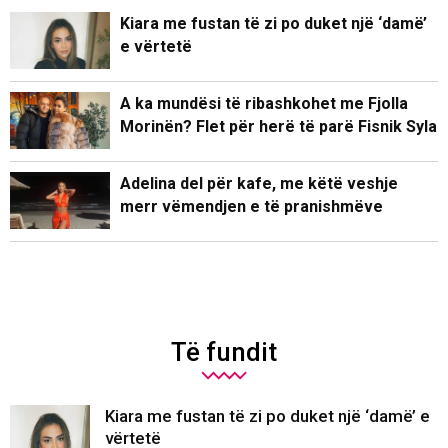
Kiara me fustan të zi po duket një ‘damë’
e vërtetë
A ka mundësi të ribashkohet me Fjolla
Morinën? Flet për herë të parë Fisnik Syla
Adelina del për kafe, me këtë veshje
merr vëmendjen e të pranishmëve
Të fundit
Kiara me fustan të zi po duket një ‘damë’ e
vërtetë