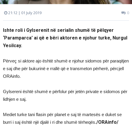
21:12 | 01 July 2019
0
Ishte roli i Gylserenit në serialin shumë të pëlqyer
‘Paramparca’ ai që e bëri aktoren e njohur turke, Nurgul
Yesilcay.
Përveç si aktore ajo është shumë e njohur sidomos për paraqitjen
e saj dhe për bukurinë e rrallë që e transmeton përherë, përcjell
ORAinfo.
Gylsereni është shumë e përfolur për jetën private e sidomos për
lidhjen e saj.
Mediet turke tani flasin për planet e saj të martesës e duket se
/ORAinfo/
burri i saj është një djalë i ri dhe shumë tërheqës.