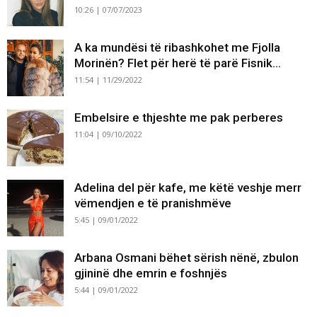
10:26 | 07/07/2023
A ka mundësi të ribashkohet me Fjolla
Morinën? Flet për herë të parë Fisnik...
11:54 | 11/29/2022
Embelsire e thjeshte me pak perberes
11:04 | 09/10/2022
Adelina del për kafe, me këtë veshje merr
vëmendjen e të pranishmëve
5:45 | 09/01/2022
Arbana Osmani bëhet sërish nënë, zbulon
gjininë dhe emrin e foshnjës
5:44 | 09/01/2022