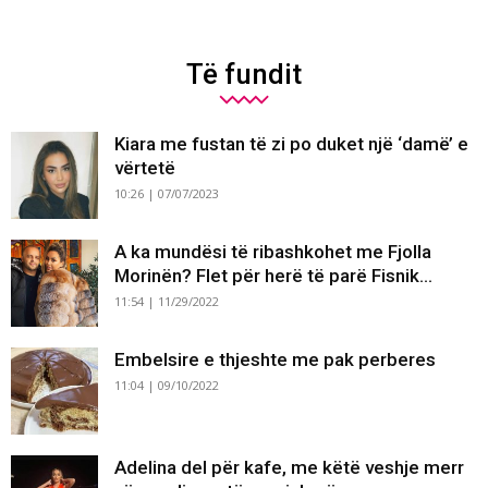
Të fundit
Kiara me fustan të zi po duket një ‘damë’ e
vërtetë
10:26 | 07/07/2023
A ka mundësi të ribashkohet me Fjolla
Morinën? Flet për herë të parë Fisnik...
11:54 | 11/29/2022
Embelsire e thjeshte me pak perberes
11:04 | 09/10/2022
Adelina del për kafe, me këtë veshje merr