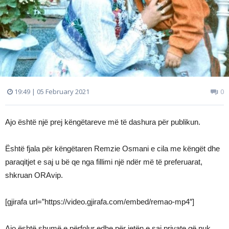
19:49 | 05 February 2021
0
Ajo është një prej këngëtareve më të dashura për publikun.
Është fjala për këngëtaren Remzie Osmani e cila me këngët dhe
paraqitjet e saj u bë qe nga fillimi një ndër më të preferuarat,
shkruan ORAvip.
[gjirafa url=”https://video.gjirafa.com/embed/remao-mp4″]
Ajo është shumë e përfolur edhe për jetën e saj private që nuk