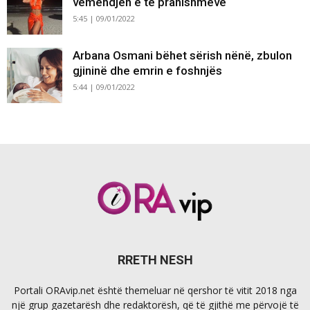
vëmendjen e të pranishmëve
5:45 | 09/01/2022
Arbana Osmani bëhet sërish nënë, zbulon
gjininë dhe emrin e foshnjës
5:44 | 09/01/2022
RRETH NESH
Portali ORAvip.net është themeluar në qershor të vitit 2018 nga
një grup gazetarësh dhe redaktorësh, që të gjithë me përvojë të