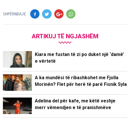
SHPËRNDAJE
ARTIKUJ TË NGJASHËM
Kiara me fustan të zi po duket një ‘damë’
e vërtetë
A ka mundësi të ribashkohet me Fjolla
Morinën? Flet për herë të parë Fisnik Syla
Adelina del për kafe, me këtë veshje
merr vëmendjen e të pranishmëve