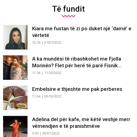
Të fundit
Kiara me fustan të zi po duket një ‘damë’ e
vërtetë
10:26 | 07/07/2023
A ka mundësi të ribashkohet me Fjolla
Morinën? Flet për herë të parë Fisnik...
11:54 | 11/29/2022
Embelsire e thjeshte me pak perberes
11:04 | 09/10/2022
Adelina del për kafe, me këtë veshje merr
vëmendjen e të pranishmëve
5:45 | 09/01/2022