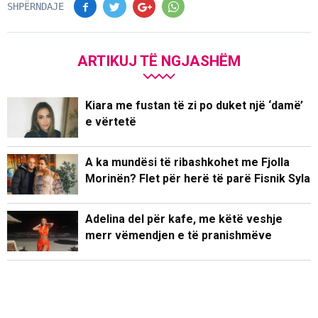
SHPËRNDAJE
ARTIKUJ TË NGJASHËM
Kiara me fustan të zi po duket një ‘damë’
e vërtetë
A ka mundësi të ribashkohet me Fjolla
Morinën? Flet për herë të parë Fisnik Syla
Adelina del për kafe, me këtë veshje
merr vëmendjen e të pranishmëve