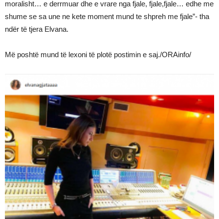
moralisht… e derrmuar dhe e vrare nga fjale, fjale,fjale… edhe me
shume se sa une ne kete moment mund te shpreh me fjale”- tha
ndër të tjera Elvana.
Më poshtë mund të lexoni të plotë postimin e saj./ORAinfo/