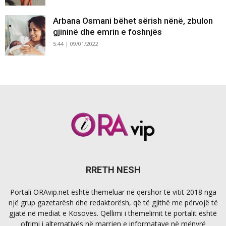
Arbana Osmani bëhet sërish nënë, zbulon
gjininë dhe emrin e foshnjës
5:44 | 09/01/2022
RRETH NESH
Portali ORAvip.net është themeluar në qershor të vitit 2018 nga
një grup gazetarësh dhe redaktorësh, që të gjithë me përvojë të
gjatë në mediat e Kosovës. Qëllimi i themelimit të portalit është
ofrimi i alternativës në marrjen e informatave në mënyrë