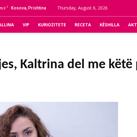
C
Thursday, August 6, 2026
Kosova, Prishtina
29.9
ALLINA
VIP
KURIOZITETE
RECETA
KËSHILLA
AKT
jes, Kaltrina del me kët