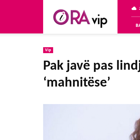
OraVip
B
Vip
Pak javë pas lind
‘mahnitëse’