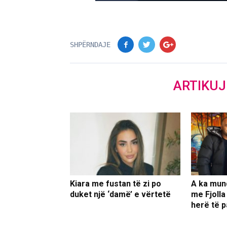
SHPËRNDAJE
ARTIKU
Kiara me fustan të zi po
A ka mun
duket një ‘damë’ e vërtetë
me Fjolla
herë të p