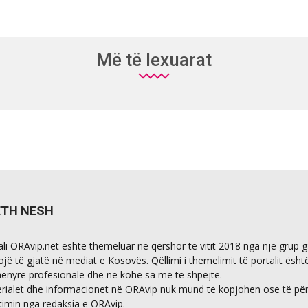
Më të lexuarat
ETH NESH
ali ORAvip.net është themeluar në qershor të vitit 2018 nga një grup 
ojë të gjatë në mediat e Kosovës. Qëllimi i themelimit të portalit ësht
ënyrë profesionale dhe në kohë sa më të shpejtë.
rialet dhe informacionet në ORAvip nuk mund të kopjohen ose të përdo
timin nga redaksia e ORAvip.