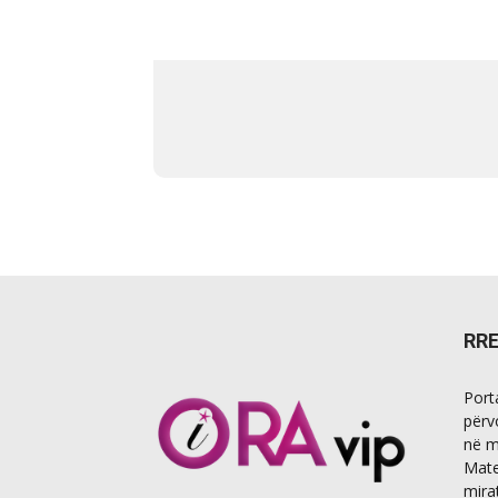
RR
Port
përv
në m
Mate
mira