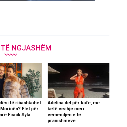
J TË NGJASHËM
dësi të ribashkohet
Adelina del për kafe, me
 Morinën? Flet për
këtë veshje merr
arë Fisnik Syla
vëmendjen e të
pranishmëve