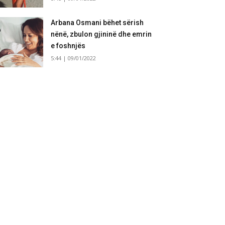
Arbana Osmani bëhet sërish
nënë, zbulon gjininë dhe emrin
e foshnjës
5:44 | 09/01/2022