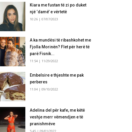
Kiara me fustan të zi po duket
një ‘damë’ e vërtetë
10:26 | 07/07/2023
A ka mundësi të ribashkohet me
Fjolla Morinën? Flet për herë të
parë Fisnik...
11:54 | 11/29/2022
Embelsire e thjeshte me pak
perberes
11:04 | 09/10/2022
Adelina del për kafe, me këtë
veshje merr vëmendjen e të
pranishmëve
5:45 | 09/01/2022