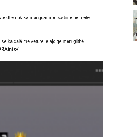
 dytë dhe nuk ka munguar me postime në rrjete
t se ka dalë me veturë, e ajo që merr gjithë
ORAinfo/