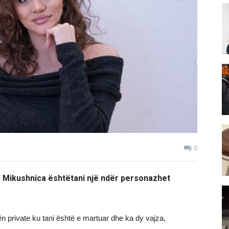
0
a Mikushnica ështëtani një ndër personazhet
 private ku tani është e martuar dhe ka dy vajza,