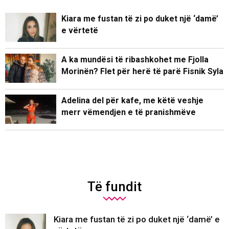
Kiara me fustan të zi po duket një ‘damë’
e vërtetë
A ka mundësi të ribashkohet me Fjolla
Morinën? Flet për herë të parë Fisnik Syla
Adelina del për kafe, me këtë veshje
merr vëmendjen e të pranishmëve
Të fundit
Kiara me fustan të zi po duket një ‘damë’ e