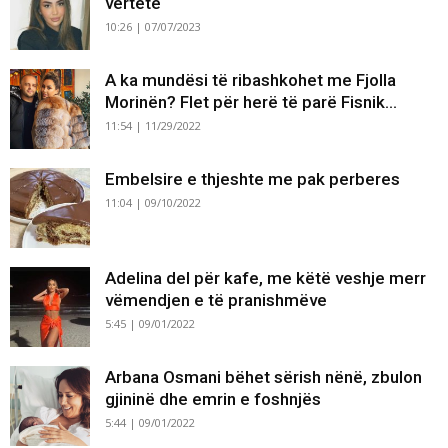
vërtetë
10:26 | 07/07/2023
A ka mundësi të ribashkohet me Fjolla
Morinën? Flet për herë të parë Fisnik...
11:54 | 11/29/2022
Embelsire e thjeshte me pak perberes
11:04 | 09/10/2022
Adelina del për kafe, me këtë veshje merr
vëmendjen e të pranishmëve
5:45 | 09/01/2022
Arbana Osmani bëhet sërish nënë, zbulon
gjininë dhe emrin e foshnjës
5:44 | 09/01/2022