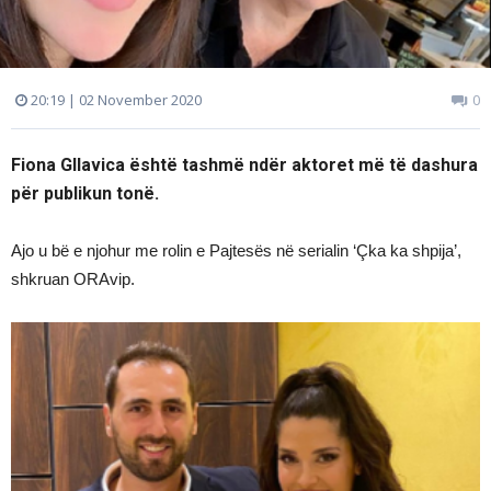
20:19 | 02 November 2020
0
Fiona Gllavica është tashmë ndër aktoret më të dashura
për publikun tonë.
Ajo u bë e njohur me rolin e Pajtesës në serialin ‘Çka ka shpija’,
shkruan ORAvip.