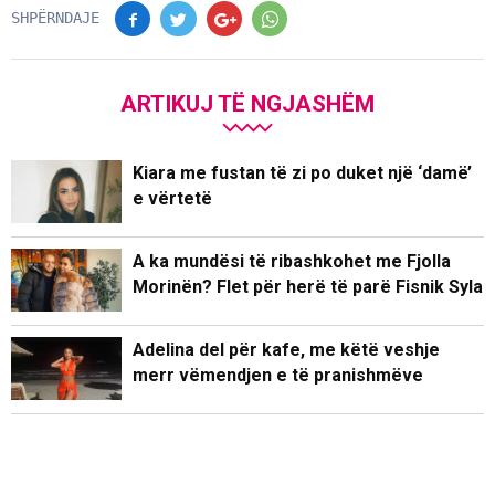
SHPËRNDAJE
ARTIKUJ TË NGJASHËM
Kiara me fustan të zi po duket një ‘damë’
e vërtetë
A ka mundësi të ribashkohet me Fjolla
Morinën? Flet për herë të parë Fisnik Syla
Adelina del për kafe, me këtë veshje
merr vëmendjen e të pranishmëve