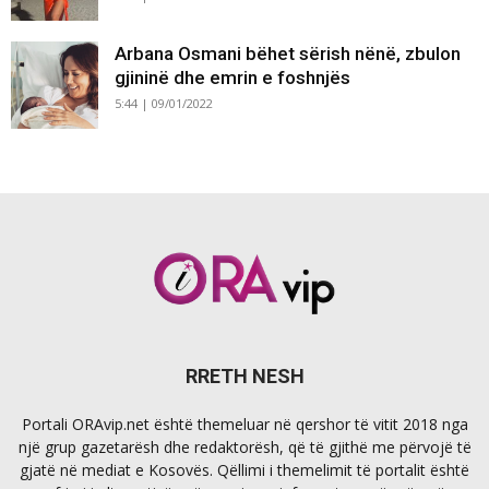
Arbana Osmani bëhet sërish nënë, zbulon
gjininë dhe emrin e foshnjës
5:44 | 09/01/2022
RRETH NESH
Portali ORAvip.net është themeluar në qershor të vitit 2018 nga
një grup gazetarësh dhe redaktorësh, që të gjithë me përvojë të
gjatë në mediat e Kosovës. Qëllimi i themelimit të portalit është