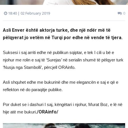
18:40 | 02 February 2019
0
Asli Enver është aktorja turke, dhe një ndër më të
pëlqyerat jo vetëm në Turqi por edhe në vende të tjera.
Suksesi i saj arriti edhe në publikun sqiptar, e tek I cili u bë e
njohur me rolin e saj të ‘Surejas’ në serialin shumë të pëlqyer turk
‘Nusja nga Stambolli’, përcjell ORAinfo.
Asli shquhet edhe me bukurinë dhe me elegancën e saj e që e
reflekton në do paraqitje publike.
Por duket se i dashuri I saj, këngëtari i njohur, Murat Boz, e lë në
/ORAinfo/
hije atë me bukuri.