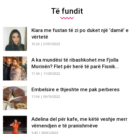
Të fundit
Kiara me fustan të zi po duket një ‘damë’ e
vërtetë
10:26 | 07/07/2023
A ka mundësi të ribashkohet me Fjolla
Morinën? Flet për herë të parë Fisnik...
11:54 | 11/29/2022
Embelsire e thjeshte me pak perberes
11:04 | 09/10/2022
Adelina del për kafe, me këtë veshje merr
vëmendjen e të pranishmëve
5:45 | 09/01/2022