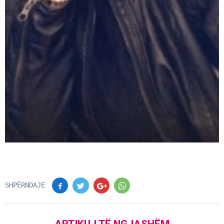
SHPËRNDAJE
ARTIKUJ TË NGJASHËM