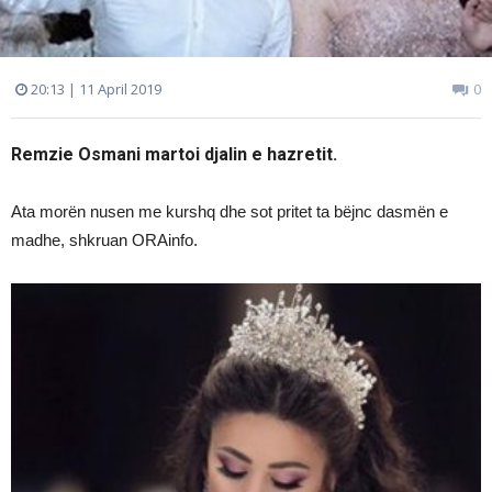
20:13 | 11 April 2019
0
Remzie Osmani martoi djalin e hazretit.
Ata morën nusen me kurshq dhe sot pritet ta bëjnc dasmën e
madhe, shkruan ORAinfo.