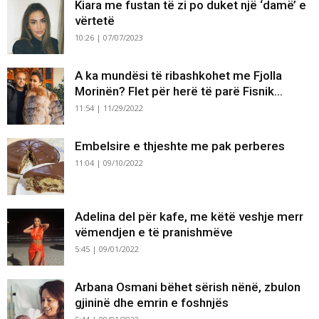
Kiara me fustan të zi po duket një ‘damë’ e
vërtetë
10:26 | 07/07/2023
A ka mundësi të ribashkohet me Fjolla
Morinën? Flet për herë të parë Fisnik...
11:54 | 11/29/2022
Embelsire e thjeshte me pak perberes
11:04 | 09/10/2022
Adelina del për kafe, me këtë veshje merr
vëmendjen e të pranishmëve
5:45 | 09/01/2022
Arbana Osmani bëhet sërish nënë, zbulon
gjininë dhe emrin e foshnjës