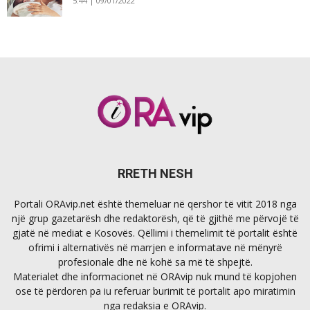
5:44 | 09/01/2022
RRETH NESH
Portali ORAvip.net është themeluar në qershor të vitit 2018 nga
një grup gazetarësh dhe redaktorësh, që të gjithë me përvojë të
gjatë në mediat e Kosovës. Qëllimi i themelimit të portalit është
ofrimi i alternativës në marrjen e informatave në mënyrë
profesionale dhe në kohë sa më të shpejtë.
Materialet dhe informacionet në ORAvip nuk mund të kopjohen
ose të përdoren pa iu referuar burimit të portalit apo miratimin
nga redaksia e ORAvip.