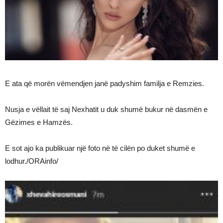
E ata që morën vëmendjen janë padyshim familja e Remzies.
Nusja e vëllait të saj Nexhatit u duk shumë bukur në dasmën e
Gëzimes e Hamzës.
E sot ajo ka publikuar një foto në të cilën po duket shumë e
lodhur./ORAinfo/