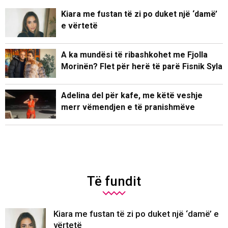
Kiara me fustan të zi po duket një ‘damë’
e vërtetë
A ka mundësi të ribashkohet me Fjolla
Morinën? Flet për herë të parë Fisnik Syla
Adelina del për kafe, me këtë veshje
merr vëmendjen e të pranishmëve
Të fundit
Kiara me fustan të zi po duket një ‘damë’ e
vërtetë