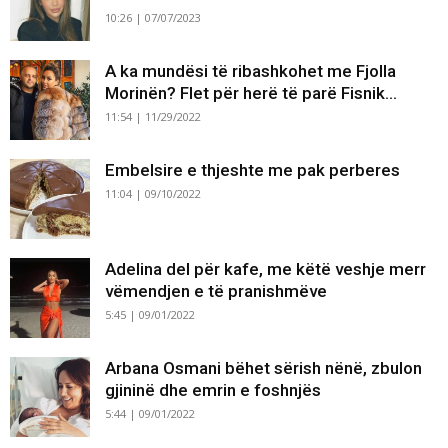
10:26 | 07/07/2023
A ka mundësi të ribashkohet me Fjolla
Morinën? Flet për herë të parë Fisnik...
11:54 | 11/29/2022
Embelsire e thjeshte me pak perberes
11:04 | 09/10/2022
Adelina del për kafe, me këtë veshje merr
vëmendjen e të pranishmëve
5:45 | 09/01/2022
Arbana Osmani bëhet sërish nënë, zbulon
gjininë dhe emrin e foshnjës
5:44 | 09/01/2022