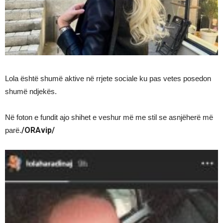
Lola është shumë aktive në rrjete sociale ku pas vetes posedon
shumë ndjekës.
Në foton e fundit ajo shihet e veshur më me stil se asnjëherë më
/ORAvip/
parë.